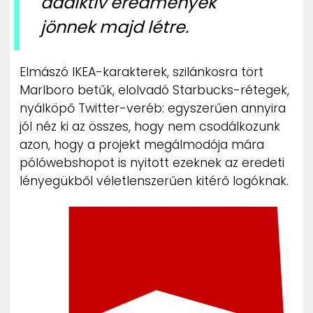
addiktív eredmények
jönnek majd létre.
Elmászó IKEA-karakterek, szilánkosra tört
Marlboro betűk, elolvadó Starbucks-rétegek,
nyálköpő Twitter-veréb: egyszerűen annyira
jól néz ki az összes, hogy nem csodálkozunk
azon, hogy a projekt megálmodója mára
pólówebshopot is nyitott ezeknek az eredeti
lényegükből véletlenszerűen kitérő logóknak.