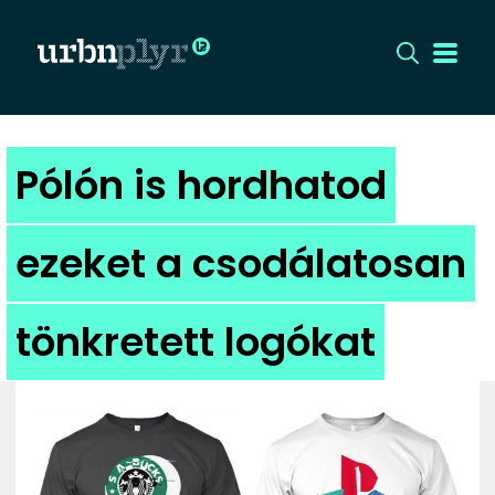
CÍMLAP
Pólón is hordhatod
DIZÁJN
ezeket a csodálatosan
DIVAT
tönkretett logókat
HIP
KULT
UTCA