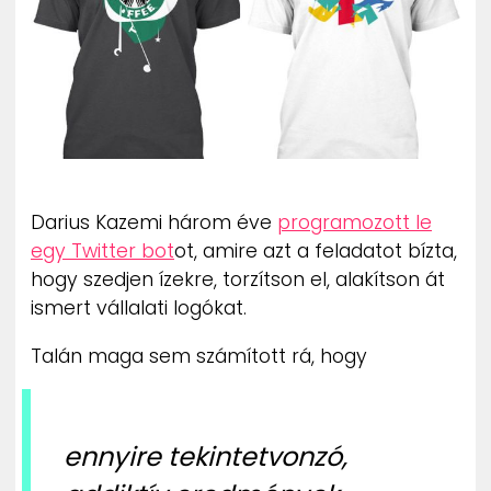
ZENE
MÉDIAAJÁNLAT
IMPRESSZUM
PR-ARCHÍVUM
ADATKEZELÉSI TÁJÉKOZTATÓ
Darius Kazemi három éve
programozott le
egy Twitter bot
ot, amire azt a feladatot bízta,
hogy szedjen ízekre, torzítson el, alakítson át
ismert vállalati logókat.
Talán maga sem számított rá, hogy
ennyire tekintetvonzó,