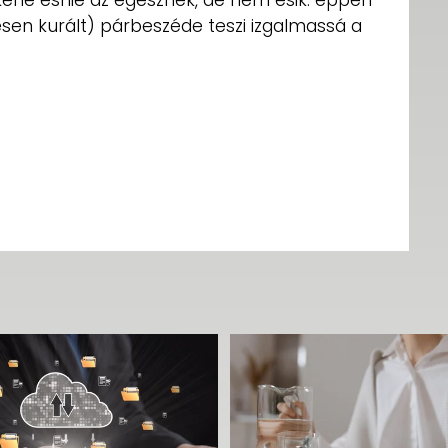
éne esnie az egésznek, de nem esik: éppen
esen kurált) párbeszéde teszi izgalmassá a