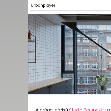
UTCA
Urbanplayer
ZENE
MÉDIAAJÁNLAT
IMPRESSZUM
PR-ARCHÍVUM
ADATKEZELÉSI
TÁJÉKOZTATÓ
A prágai bázisú
Studio Perspektiv
me