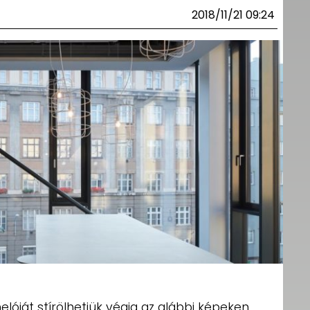
2018/11/21 09:24
lóját stírölhetjük végig az alábbi képeken,