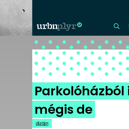
CÍMLAP
DIZÁJN
DIVAT
Parkolóházból 
HIP
mégis de
KULT
dizájn