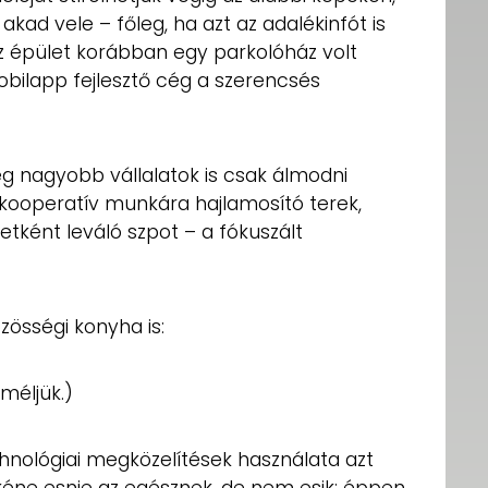
ad vele – főleg, ha azt az adalékinfót is
 épület korábban egy parkolóház volt
obilapp fejlesztő cég a szerencsés
ég nagyobb vállalatok is csak álmodni
kooperatív munkára hajlamosító terek,
etként leváló szpot – a fókuszált
zösségi konyha is:
méljük.)
hnológiai megközelítések használata azt