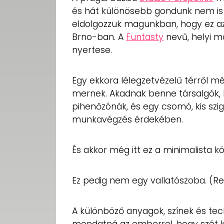
és hát különösebb gondunk nem is ak
eldolgozzuk magunkban, hogy ez az
Brno-ban. A
Funtasty
nevű, helyi m
nyertese.
Egy ekkora lélegzetvézelű térről m
mernek. Akadnak benne társalgók, 
pihenőzónák, és egy csomó, kis szig
munkavégzés érdekében.
És akkor még itt ez a minimalista kö
Ez pedig nem egy vallatószoba. (Re
A különböző anyagok, színek és tec