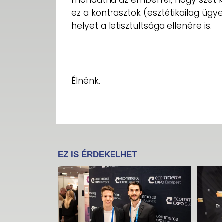
mondatná az emberrel, hogy szét k
ez a kontrasztok (esztétikailag ügy
helyet a letisztultsága ellenére is.
Élnénk.