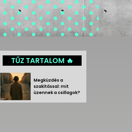
TŰZ TARTALOM 🔥
Megküzdés a
szakítással: mit
üzennek a csillagok?