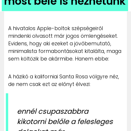
most bele is nézhetünk
ZENE
MÉDIAAJÁNLAT
IMPRESSZUM
A hivatalos Apple-boltok szépségeiről
PR-ARCHÍVUM
mindenki olvasott már jogos ömlengéseket.
ADATKEZELÉSI TÁJÉKOZTATÓ
Evidens, hogy aki ezeket a jövőbemutató,
minimalista formabontásokat kitalálta, maga
sem költözik be akármibe. Hanem ebbe:
A házikó a kaliforniai Santa Rosa völgyre néz,
de nem csak ezt az előnyt élvezi:
ennél csupaszabbra
kikotorni belőle a felesleges