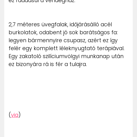
ez ráadásul a vendégház:
2,7 méteres üvegfalak, időjárásálló acél
burkolatok, odabent jó sok barátságos fa:
legyen bármennyire csupasz, azért ez így
felér egy komplett léleknyugtató terápiával.
Egy zakatoló szilíciumvölgyi munkanap után
ez bizonyára rá is fér a tulajra.
(
via
)