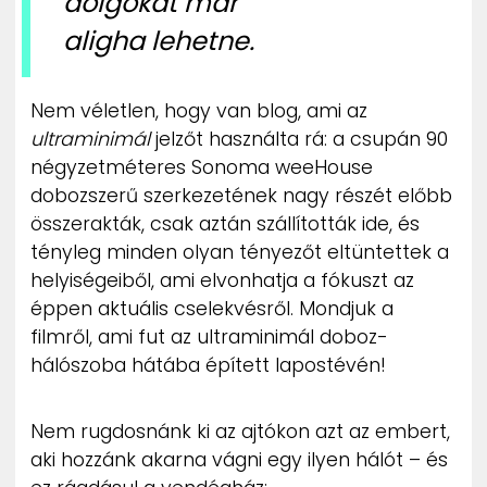
dolgokat már
aligha lehetne.
Nem véletlen, hogy van blog, ami az
ultraminimál
jelzőt használta rá: a csupán 90
négyzetméteres Sonoma weeHouse
dobozszerű szerkezetének nagy részét előbb
összerakták, csak aztán szállították ide, és
tényleg minden olyan tényezőt eltüntettek a
helyiségeiből, ami elvonhatja a fókuszt az
éppen aktuális cselekvésről. Mondjuk a
filmről, ami fut az ultraminimál doboz-
hálószoba hátába épített lapostévén!
Nem rugdosnánk ki az ajtókon azt az embert,
aki hozzánk akarna vágni egy ilyen hálót – és