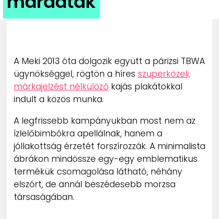
maradtak
ZENE
MÉDIAAJÁNLAT
IMPRESSZUM
PR-ARCHÍVUM
A Meki 2013 óta dolgozik együtt a párizsi TBWA
ADATKEZELÉSI TÁJÉKOZTATÓ
ügynökséggel, rögtön a híres
szuperközeli,
márkajelzést nélkülöző
kajás plakátokkal
indult a közös munka.
A legfrissebb kampányukban most nem az
ízlelőbimbókra apellálnak, hanem a
jóllakottság érzetét forszírozzák. A minimalista
ábrákon mindössze egy-egy emblematikus
termékük csomagolása látható, néhány
elszórt, de annál beszédesebb morzsa
társaságában.