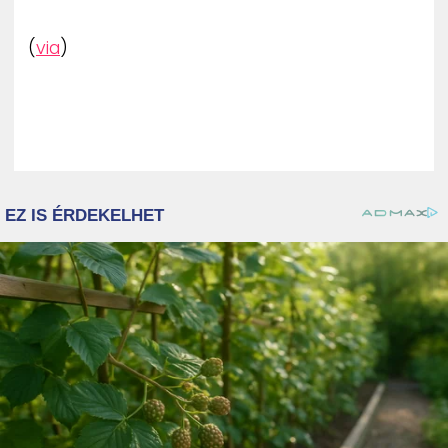
(
via
)