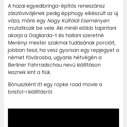
A hazai egyedibringa-építős reneszánsz
zászlóvivőjének pedig épphogy elkészült az új
váza, máris egy
Nagy Külföldi Eseményen
mutatkozik be vele. Aki minél előbb tapintani
akarja a Gagliarda-t és hallani szeretné
Merényi mester szakmai tudásának porcióit,
jobban teszi, ha vesz gyorsan egy repjegyet a
német fővárosba, ugyanis hétvégén a
Berliner Fahrradschau nevű kiállításon
lesznek kint a fiúk.
Bónuszként itt egy röpke road movie a
bristol-i kiállításról: