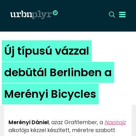
CÍMLAP
Új típusú vázzal
DIZÁJN
debütál Berlinben a
DIVAT
Merényi Bicycles
HIP
KULT
Merényi Dániel
, azaz Grafitember, a
Napirajz
UTCA
alkotója kézzel készített, méretre szabott