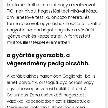
kapta. Azt kell róla tudni, hogy a szakszóval
TIG-nek hívott hegesztési technikával készül,
ami lehetővé teszi különböző méretű és
formájú csövek egymáshoz illesztését, ezáltal
nagyobb szabadságot engedve a vásárlói
igényeknek és képzeletnek. A forrasztott
muffos illesztéssel ellentétben
a gyártás gyorsabb, a
végeredmény pedig olcsóbb.
A korábbiakhoz hasonlóan Gagliarda-ból is
lehet pálya, fixi, országúti, cyclocross vagy
egysebességes városi biciklit építeni. A
Columbus Zona csövekből hegesztett
vázakkal kapcsolatban azt is kiszedtük a
Merényinél dolgozó fiúkból, hogy még