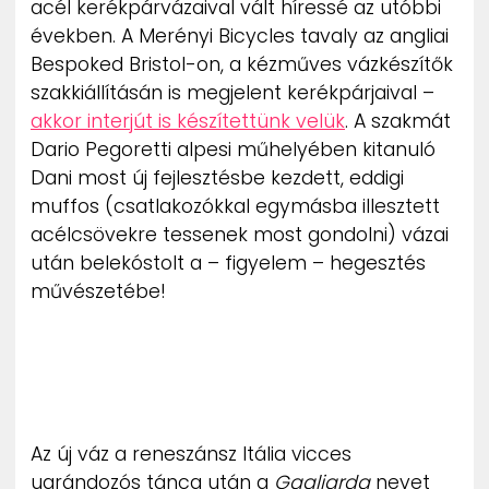
acél kerékpárvázaival vált híressé az utóbbi
ZENE
években. A Merényi Bicycles tavaly az angliai
Bespoked Bristol-on, a kézműves vázkészítők
MÉDIAAJÁNLAT
szakkiállításán is megjelent kerékpárjaival –
IMPRESSZUM
PR-ARCHÍVUM
akkor interjút is készítettünk velük
. A szakmát
ADATKEZELÉSI TÁJÉKOZTATÓ
Dario Pegoretti alpesi műhelyében kitanuló
Dani most új fejlesztésbe kezdett, eddigi
muffos (csatlakozókkal egymásba illesztett
acélcsövekre tessenek most gondolni) vázai
után belekóstolt a – figyelem – hegesztés
művészetébe!
Az új váz a reneszánsz Itália vicces
ugrándozós tánca után a
Gagliarda
nevet