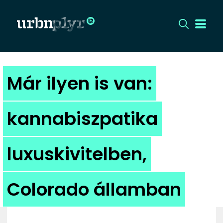
CÍMLAP
Már ilyen is van:
DIZÁJN
kannabiszpatika
DIVAT
luxuskivitelben,
HIP
KULT
Colorado államban
UTCA