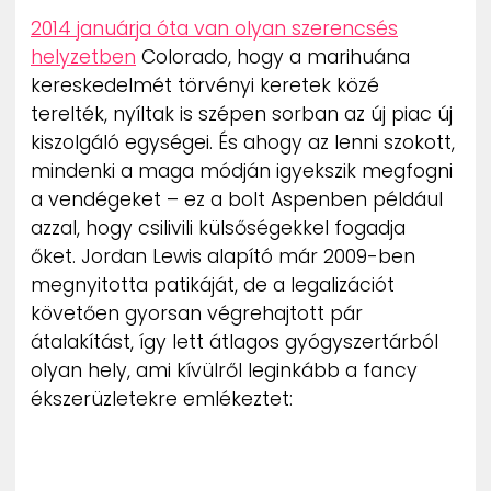
ZENE
2014 januárja óta van olyan szerencsés
helyzetben
Colorado, hogy a marihuána
MÉDIAAJÁNLAT
kereskedelmét törvényi keretek közé
IMPRESSZUM
terelték, nyíltak is szépen sorban az új piac új
PR-ARCHÍVUM
kiszolgáló egységei. És ahogy az lenni szokott,
ADATKEZELÉSI TÁJÉKOZTATÓ
mindenki a maga módján igyekszik megfogni
a vendégeket – ez a bolt Aspenben például
azzal, hogy csilivili külsőségekkel fogadja
őket. Jordan Lewis alapító már 2009-ben
megnyitotta patikáját, de a legalizációt
követően gyorsan végrehajtott pár
átalakítást, így lett átlagos gyógyszertárból
olyan hely, ami kívülről leginkább a fancy
ékszerüzletekre emlékeztet: