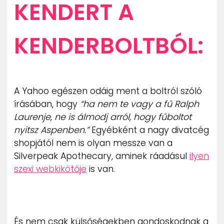
KENDERT A
KENDERBOLTBÓL:
A Yahoo egészen odáig ment a boltról szóló
írásában, hogy
“ha nem te vagy a fű Ralph
Laurenje, ne is álmodj arról, hogy fűboltot
nyitsz Aspenben.”
Egyébként a nagy divatcég
shopjától nem is olyan messze van a
Silverpeak Apothecary, aminek ráadásul
ilyen
szexi webkikötője
is van.
És nem csak külsőségekben gondoskodnak a