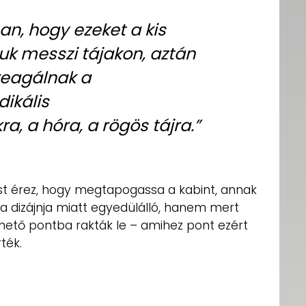
ban, hogy ezeket a kis
uk messzi tájakon, aztán
reagálnak a
dikális
, a hóra, a rögös tájra.”
ést érez, hogy megtapogassa a kabint, annak
 a dizájnja miatt egyedülálló, hanem mert
thető pontba rakták le – amihez pont ezért
ték.