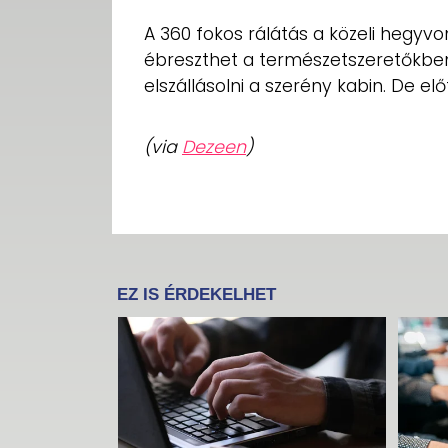
A 360 fokos rálátás a közeli hegy
ébreszthet a természetszeretőkben,
elszállásolni a szerény kabin. De el
(via
Dezeen
)