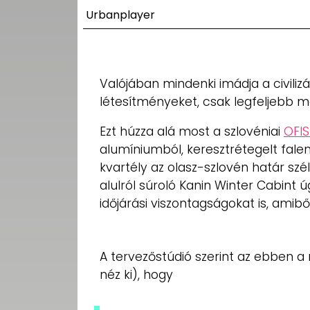
UTCA
Urbanplayer
ZENE
MÉDIAAJÁNLAT
Valójában mindenki imádja a civilizá
IMPRESSZUM
létesítményeket, csak legfeljebb m
PR-ARCHÍVUM
ADATKEZELÉSI
TÁJÉKOZTATÓ
Ezt húzza alá most a szlovéniai
OFIS
alumíniumból, keresztrétegelt fale
kvartély az olasz-szlovén határ szé
alulról súroló Kanin Winter Cabint 
időjárási viszontagságokat is, amibő
A tervezőstúdió szerint az ebben a
néz ki), hogy