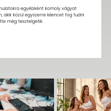
vonulatokra egyébként komoly vágyat
 akik közül egyszerre kilencet fog tudni
őtte még tesztelgetik.