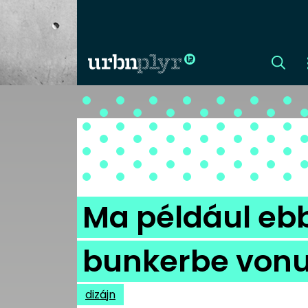
CÍMLAP
DIZÁJN
DIVAT
Ma például ebbe
HIP
bunkerbe vonu
KULT
dizájn