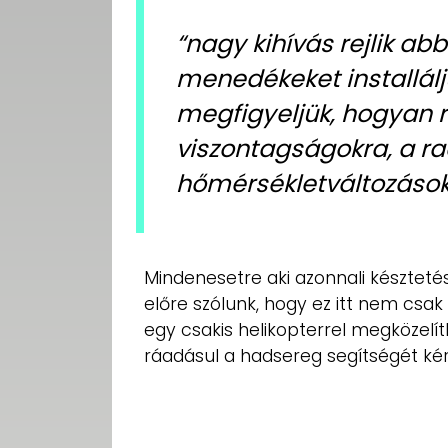
“nagy kihívás rejlik ab
menedékeket installálj
megfigyeljük, hogyan 
viszontagságokra, a ra
hőmérsékletváltozásokra
Mindenesetre aki azonnali késztet
előre szólunk, hogy ez itt nem csak
egy csakis helikopterrel megközelí
ráadásul a hadsereg segítségét kér