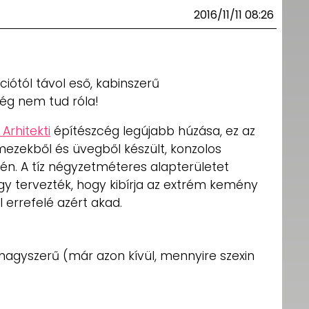
2016/11/11 08:26
ciótól távol eső, kabinszerű
ég nem tud róla!
 Arhitekti
építészcég legújabb húzása, ez az
mezekből és üvegből készült, konzolos
lén. A tíz négyzetméteres alapterületet
úgy tervezték, hogy kibírja az extrém kemény
l errefelé azért akad.
 nagyszerű (már azon kívül, mennyire szexin