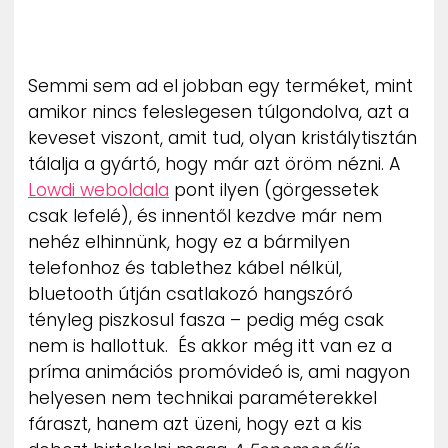
ZENE
MÉDIAAJÁNLAT
Semmi sem ad el jobban egy terméket, mint
IMPRESSZUM
PR-ARCHÍVUM
amikor nincs feleslegesen túlgondolva, azt a
ADATKEZELÉSI TÁJÉKOZTATÓ
keveset viszont, amit tud, olyan kristálytisztán
tálalja a gyártó, hogy már azt öröm nézni. A
Lowdi weboldala
pont ilyen (görgessetek
csak lefelé), és innentől kezdve már nem
nehéz elhinnünk, hogy ez a bármilyen
telefonhoz és tablethez kábel nélkül,
bluetooth útján csatlakozó hangszóró
tényleg piszkosul fasza – pedig még csak
nem is hallottuk. És akkor még itt van ez a
príma animációs promóvideó is, ami nagyon
helyesen nem technikai paraméterekkel
fáraszt, hanem azt üzeni, hogy ezt a kis