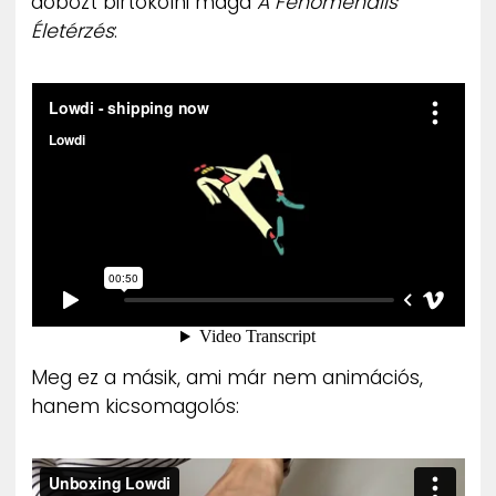
dobozt birtokolni maga
A Fenomenális
Életérzés
:
Meg ez a másik, ami már nem animációs,
hanem kicsomagolós: