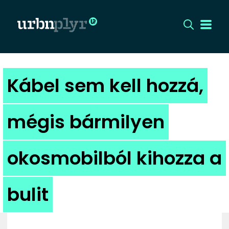
CÍMLAP
Kábel sem kell hozzá,
DIZÁJN
mégis bármilyen
DIVAT
okosmobilból kihozza a
HIP
KULT
bulit
UTCA