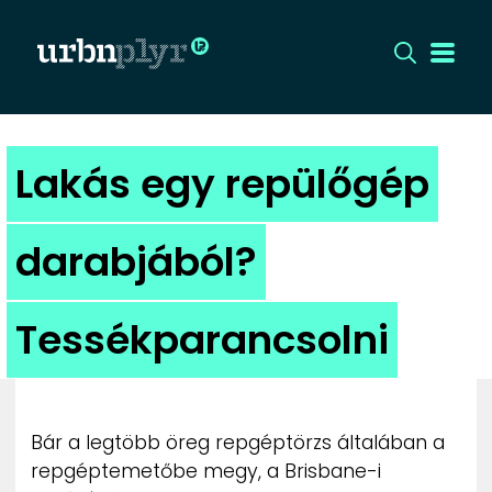
CÍMLAP
Lakás egy repülőgép
DIZÁJN
darabjából?
DIVAT
Tessékparancsolni
HIP
KULT
Bár a legtöbb öreg repgéptörzs általában a
UTCA
repgéptemetőbe megy, a Brisbane-i