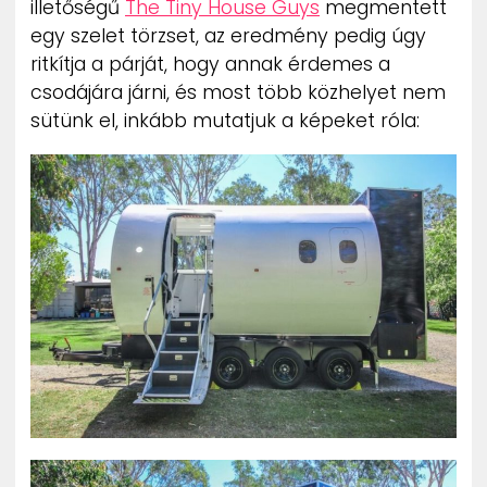
illetőségű
The Tiny House Guys
megmentett
ZENE
egy szelet törzset, az eredmény pedig úgy
ritkítja a párját, hogy annak érdemes a
MÉDIAAJÁNLAT
csodájára járni, és most több közhelyet nem
IMPRESSZUM
PR-ARCHÍVUM
sütünk el, inkább mutatjuk a képeket róla:
ADATKEZELÉSI TÁJÉKOZTATÓ