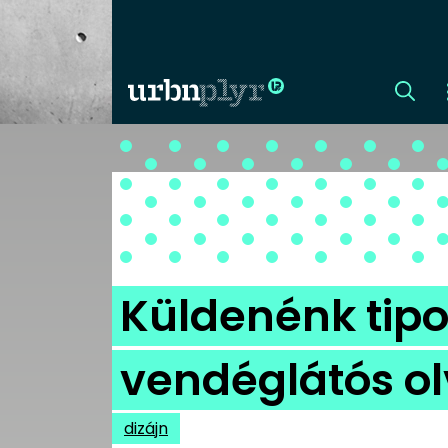
CÍMLAP
DIZÁJN
DIVAT
Küldenénk tipo
HIP
vendéglátós o
KULT
dizájn