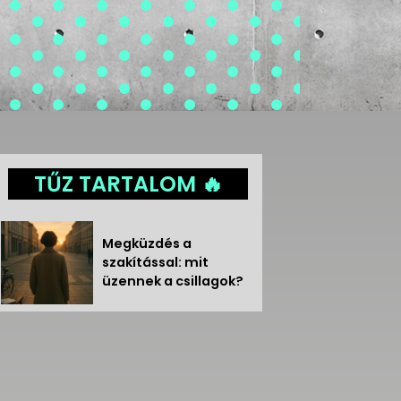
TŰZ TARTALOM 🔥
Megküzdés a
szakítással: mit
üzennek a csillagok?