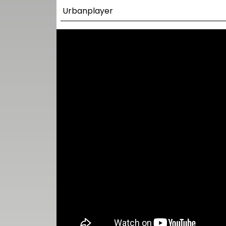
UTCA
Urbanplayer
ZENE
MÉDIAAJÁNLAT
IMPRESSZUM
PR-ARCHÍVUM
ADATKEZELÉSI
TÁJÉKOZTATÓ