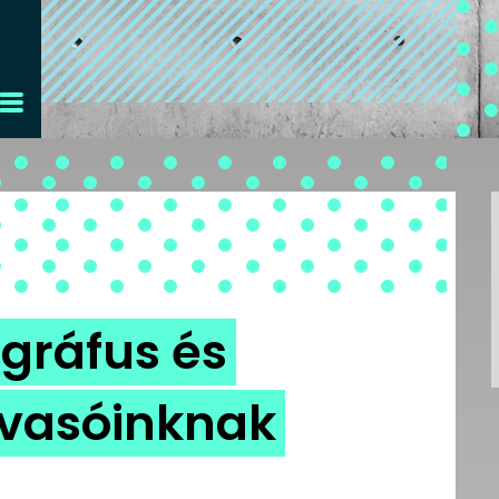
gráfus és
lvasóinknak