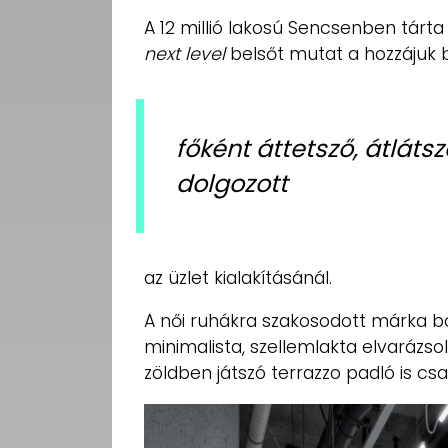
A 12 millió lakosú Sencsenben tárta 
next level
belsőt mutat a hozzájuk 
főként áttetsző, átlát
dolgozott
az üzlet kialakításánál.
A női ruhákra szakosodott márka bo
minimalista, szellemlakta elvarázsol
zöldben játszó terrazzo padló is csa