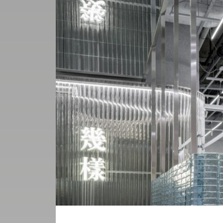
UTCA
ZENE
MÉDIAAJÁNLAT
IMPRESSZUM
PR-ARCHÍVUM
ADATKEZELÉSI
TÁJÉKOZTATÓ