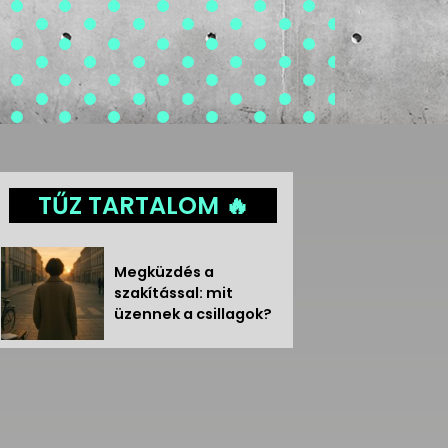
TŰZ TARTALOM 🔥
Megküzdés a
szakítással: mit
üzennek a csillagok?