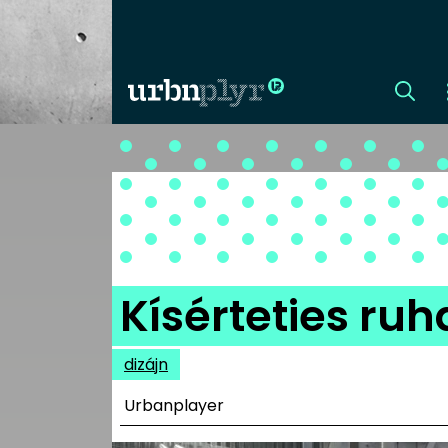
CÍMLAP
DIZÁJN
DIVAT
Kísérteties ruh
HIP
dizájn
KULT
Urbanplayer