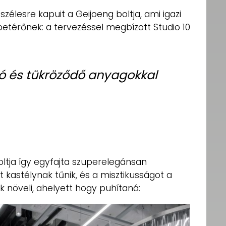
szélesre kapuit a Geijoeng boltja, ami igazi
betérőnek: a tervezéssel megbízott Studio 10
szó és tükröződő anyagokkal
ltja így egyfajta szuperelegánsan
t kastélynak tűnik, és a misztikusságot a
k növeli, ahelyett hogy puhítaná: