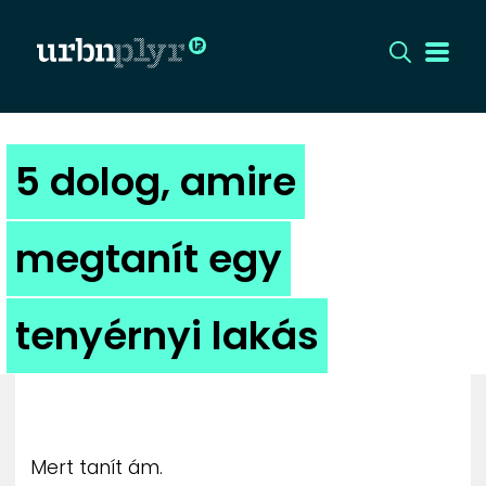
CÍMLAP
5 dolog, amire
DIZÁJN
megtanít egy
DIVAT
tenyérnyi lakás
HIP
KULT
UTCA
Mert tanít ám.