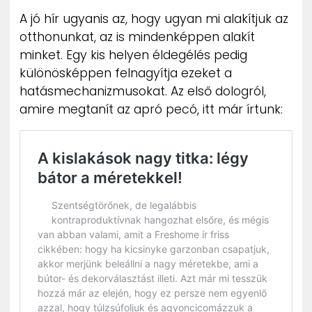
ZENE
A jó hír ugyanis az, hogy ugyan mi alakítjuk az
otthonunkat, az is mindenképpen alakít
MÉDIAAJÁNLAT
minket. Egy kis helyen éldegélés pedig
IMPRESSZUM
különösképpen felnagyítja ezeket a
PR-ARCHÍVUM
ADATKEZELÉSI TÁJÉKOZTATÓ
hatásmechanizmusokat. Az első dologról,
amire megtanít az apró pecó, itt már írtunk: