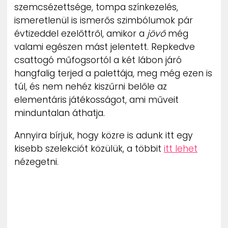
szemcsézettsége, tompa színkezelés,
ZENE
ismeretlenül is ismerős szimbólumok pár
évtizeddel ezelőttről, amikor a
jövő
még
MÉDIAAJÁNLAT
IMPRESSZUM
valami egészen mást jelentett. Repkedve
PR-ARCHÍVUM
csattogó műfogsortól a két lábon járó
ADATKEZELÉSI TÁJÉKOZTATÓ
hangfalig terjed a palettája, meg még ezen is
túl, és nem nehéz kiszűrni belőle az
elementáris játékosságot, ami műveit
minduntalan áthatja.
Annyira bírjuk, hogy közre is adunk itt egy
kisebb szelekciót közülük, a többit
itt lehet
nézegetni.