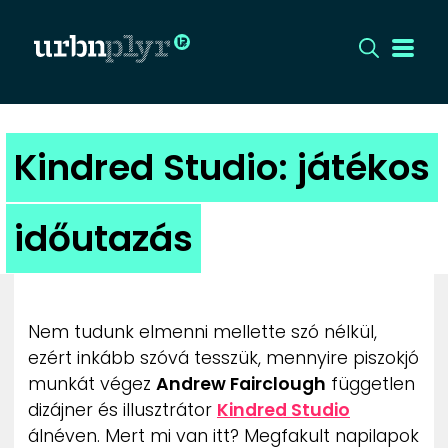
CÍMLAP
Kindred Studio: játékos
DIZÁJN
időutazás
DIVAT
HIP
Nem tudunk elmenni mellette szó nélkül,
KULT
ezért inkább szóvá tesszük, mennyire piszokjó
munkát végez
Andrew Fairclough
független
dizájner és illusztrátor
Kindred Studio
UTCA
álnéven. Mert mi van itt? Megfakult napilapok