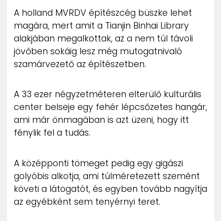
ZENE
A holland MVRDV építészcég büszke lehet
magára, mert amit a Tianjin Binhai Library
MÉDIAAJÁNLAT
alakjában megalkottak, az a nem túl távoli
IMPRESSZUM
jövőben sokáig lesz még mutogatnivaló
PR-ARCHÍVUM
szamárvezető az építészetben.
ADATKEZELÉSI TÁJÉKOZTATÓ
A 33 ezer négyzetméteren elterülő kulturális
center belseje egy fehér lépcsőzetes hangár,
ami már önmagában is azt üzeni, hogy itt
fénylik fel a tudás.
A középponti tömeget pedig egy gigászi
golyóbis alkotja, ami túlméretezett szemént
követi a látogatót, és egyben tovább nagyítja
az egyébként sem tenyérnyi teret.