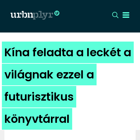
CÍMLAP
Kína feladta a leckét a
DIZÁJN
világnak ezzel a
DIVAT
futurisztikus
HIP
KULT
könyvtárral
UTCA