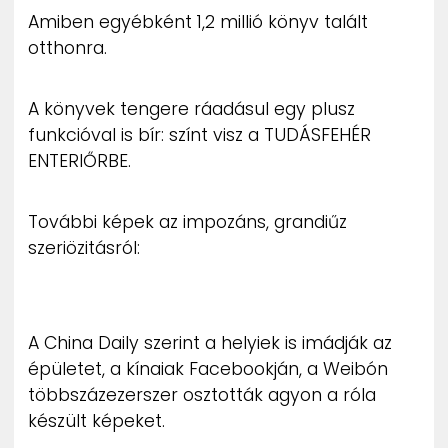
Amiben egyébként 1,2 millió könyv talált
otthonra.
A könyvek tengere ráadásul egy plusz
funkcióval is bír: színt visz a TUDÁSFEHÉR
ENTERIŐRBE.
További képek az impozáns, grandiűz
szeriözitásról:
A China Daily szerint a helyiek is imádják az
épületet, a kínaiak Facebookján, a Weibón
többszázezerszer osztották agyon a róla
készült képeket.