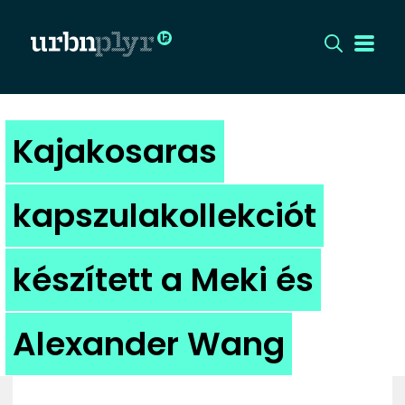
CÍMLAP
Kajakosaras
DIZÁJN
kapszulakollekciót
DIVAT
készített a Meki és
HIP
KULT
Alexander Wang
UTCA