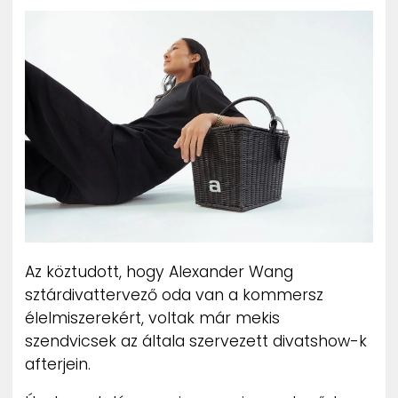
ZENE
MÉDIAAJÁNLAT
IMPRESSZUM
PR-ARCHÍVUM
ADATKEZELÉSI TÁJÉKOZTATÓ
Az köztudott, hogy Alexander Wang
sztárdivattervező oda van a kommersz
élelmiszerekért, voltak már mekis
szendvicsek az általa szervezett divatshow-k
afterjein.