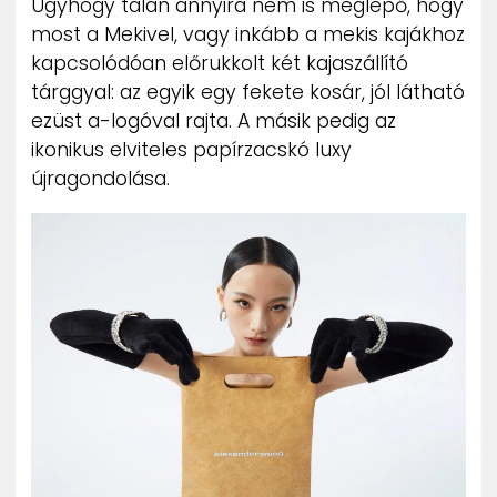
Úgyhogy talán annyira nem is meglepő, hogy
most a Mekivel, vagy inkább a mekis kajákhoz
kapcsolódóan előrukkolt két kajaszállító
tárggyal: az egyik egy fekete kosár, jól látható
ezüst a-logóval rajta. A másik pedig az
ikonikus elviteles papírzacskó luxy
újragondolása.