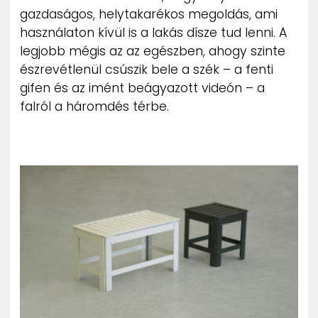
gazdaságos, helytakarékos megoldás, ami
használaton kívül is a lakás dísze tud lenni. A
legjobb mégis az az egészben, ahogy szinte
észrevétlenül csúszik bele a szék – a fenti
gifen és az imént beágyazott videón – a
falról a háromdés térbe.