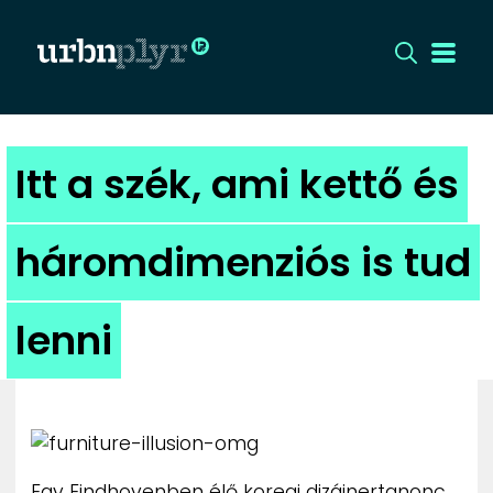
CÍMLAP
Itt a szék, ami kettő és
DIZÁJN
háromdimenziós is tud
DIVAT
lenni
HIP
KULT
UTCA
Egy Eindhovenben élő koreai dizájnertanonc,