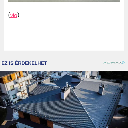
(
via
)