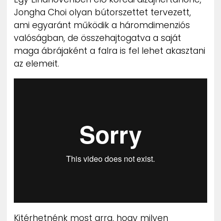
ZENE
Jongha Choi olyan bútorszettet tervezett,
ami egyaránt működik a háromdimenziós
MÉDIAAJÁNLAT
valóságban, de összehajtogatva a saját
IMPRESSZUM
maga ábrájaként a falra is fel lehet akasztani
PR-ARCHÍVUM
az elemeit.
ADATKEZELÉSI TÁJÉKOZTATÓ
Kitérhetnénk most arra, hogy milyen