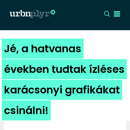
CÍMLAP
Jé, a hatvanas
DIZÁJN
években tudtak ízléses
DIVAT
karácsonyi grafikákat
HIP
KULT
csinálni!
UTCA