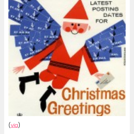
(
via
)