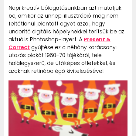
ZENE
Napi kreatív bólogatásunkban azt mutatjuk
be, amikor az ünnepi illusztráció még nem
MÉDIAAJÁNLAT
feltétlenül jelentett egyet azzal, hogy
IMPRESSZUM
undorító digitális hópelyhekkel terítsük be az
PR-ARCHÍVUM
aktuális Photoshop-layert. A
Present &
ADATKEZELÉSI TÁJÉKOZTATÓ
Correct
gyűjtése ez a néhány karácsonyi
utazós plakát 1960-70 tájékáról, tele
halálegyszerű, de ütőképes ötletekkel, és
azoknak retinába égő kivitelezésével.