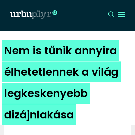
CÍMLAP
Nem is tűnik annyira
DIZÁJN
élhetetlennek a világ
DIVAT
legkeskenyebb
HIP
KULT
dizájnlakása
UTCA