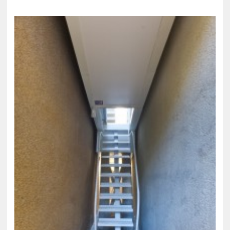
ZENE
MÉDIAAJÁNLAT
IMPRESSZUM
PR-ARCHÍVUM
ADATKEZELÉSI TÁJÉKOZTATÓ