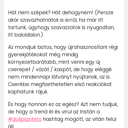
ZENE
Hát nem szépek? Hát dehogynem! (Persze
akár szavazhatnátok is erről, ha már itt
MÉDIAAJÁNLAT
IMPRESSZUM
tartunk, úgyhogy szavazzatok is nyugodtan,
PR-ARCHÍVUM
itt baloldalon.)
ADATKEZELÉSI TÁJÉKOZTATÓ
Az mondjuk biztos, hogy újrahasznosítani régi
gyerekjátékokat még mindig
környezetbarátabb, mint venni egy új
cserepet / vázát / kaspót, de hogy eléggé
nem mindennapi látványt nyújtanak, az is.
Cserébe megfizethetetlen első reakciókat
kaphatunk rájuk.
És hogy honnan ez az egész? Azt nem tudjuk,
de hogy a trend él és virul az Instán a
#dollplanters
hashtag mögött, az vitán felül
áll.