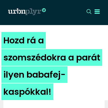
CÍMLAP
Hozd rá a
DIZÁJN
szomszédokra a parát
DIVAT
ilyen babafej-
HIP
KULT
kaspókkal!
UTCA