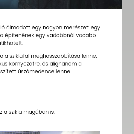
údió álmodott egy nagyon merészet: egy
alba építenének egy vadabbnál vadabb
ikhotelt.
ha a sziklafal meghosszabbítása lenne,
kus környezetre, és alighanem a
eszített úszómedence lenne.
z a szikla magában is.