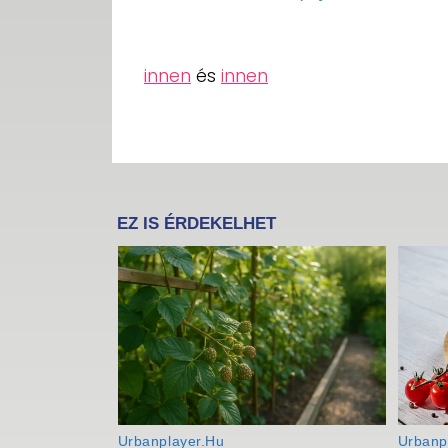
innen
és
innen