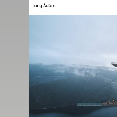
UTCA
Lang Ádám
ZENE
MÉDIAAJÁNLAT
IMPRESSZUM
PR-ARCHÍVUM
ADATKEZELÉSI
TÁJÉKOZTATÓ