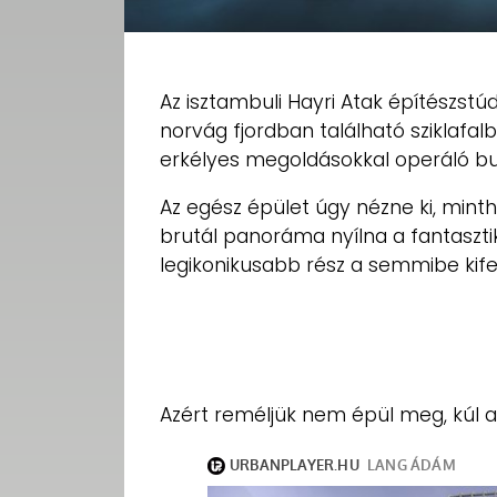
Az isztambuli Hayri Atak építészst
norvág fjordban található sziklaf
erkélyes megoldásokkal operáló but
Az egész épület úgy nézne ki, mint
brutál panoráma nyílna a fantaszti
legikonikusabb rész a semmibe kif
Azért reméljük nem épül meg, kúl a