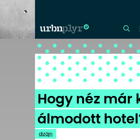
CÍMLAP
DIZÁJN
DIVAT
Hogy néz már ki
HIP
álmodott hotel
KULT
dizájn