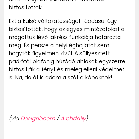
biztosítottak.
Ezt a külső változatosságot ráadásul úgy
biztosították, hogy az egyes mintázatokat a
mögöttük lévő lakrész funkciója határozta
meg. És persze a helyi éghajlatot sem
hagyták figyelmen kívül. A süllyesztett,
padlótól plafonig húzódó ablakok egyszerre
biztosítják a fényt és meleg elleni védelmet
is. Na, de át is adom a szót a képeknek!
(via
Designboom
/
Archdaily
)