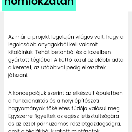
homlokzatán
ZENE
MÉDIAAJÁNLAT
IMPRESSZUM
PR-ARCHÍVUM
Az már a projekt legelején világos volt, hogy a
ADATKEZELÉSI TÁJÉKOZTATÓ
legolcsóbb anyagokból kell valamit
kitalálniuk. Tehát betonból és a közelben
gyártott téglából. A kettő közül az előbbi adta
a keretet, az utóbbival pedig elkezdtek
játszani.
A koncepciójuk szerint az elkészült épületben
a funkcionalitás és a helyi építészeti
hagyományok tökéletes fúziója valósul meg.
Egyszerre figyeltek az egész letisztultságára
és az ezzel párhuzamos részletgazdagságra,
amit a téglákból kirakott mintázatok