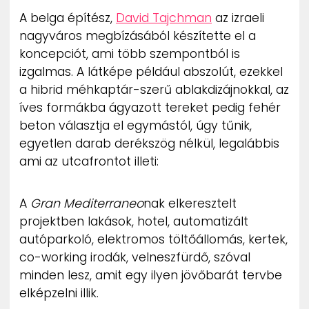
ZENE
A belga építész,
David Tajchman
az izraeli
nagyváros megbízásából készítette el a
MÉDIAAJÁNLAT
koncepciót, ami több szempontból is
IMPRESSZUM
izgalmas. A látképe például abszolút, ezekkel
PR-ARCHÍVUM
a hibrid méhkaptár-szerű ablakdizájnokkal, az
ADATKEZELÉSI TÁJÉKOZTATÓ
íves formákba ágyazott tereket pedig fehér
beton választja el egymástól, úgy tűnik,
egyetlen darab derékszög nélkül, legalábbis
ami az utcafrontot illeti:
A
Gran Mediterraneo
nak elkeresztelt
projektben lakások, hotel, automatizált
autóparkoló, elektromos töltőállomás, kertek,
co-working irodák, velneszfürdő, szóval
minden lesz, amit egy ilyen jövőbarát tervbe
elképzelni illik.