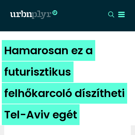
CÍMLAP
Hamarosan ez a
DIZÁJN
futurisztikus
DIVAT
felhőkarcoló díszítheti
HIP
KULT
Tel-Aviv egét
UTCA