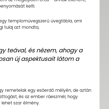
benyomását kelti.
 egy templomüvegszerű üvegtábla, ami
gi tulaj azt mondta,
gy teával, és nézem, ahogy a
tosan új aspektusait látom a
 egy remetelak egy esőerdő mélyén, de aztán
pattogást, és az ember ráeszmél, hogy
 lehet szar élmény.