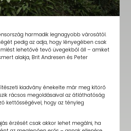
ensország harmadik legnagyobb városától.
égét pedig az adja, hogy lényegében csak
mlést lehetővé tevő üvegekből áll – amiket
ismert alakja, Brit Andresen és Peter
ítészeti kiadvány énekelte már meg kitörő
zik rácsos megoldásaival az átláthatóság
zó kettősségével, hogy az tényleg
bújás érzését csak akkor lehet megálni, ha
ként az meglepően erős – annak ellenére,