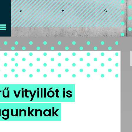
 vityillót is
agunknak