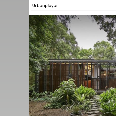
UTCA
Urbanplayer
ZENE
MÉDIAAJÁNLAT
IMPRESSZUM
PR-ARCHÍVUM
ADATKEZELÉSI
TÁJÉKOZTATÓ