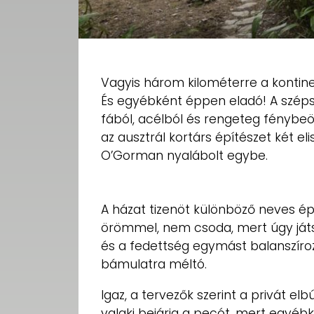
Vagyis három kilométerre a kontin
És egyébként éppen eladó! A széps
fából, acélból és rengeteg fénybeö
az ausztrál kortárs építészet két el
O’Gorman nyalábolt egybe.
A házat tizenöt különböző neves ép
örömmel, nem csoda, mert úgy játs
és a fedettség egymást balanszíro
bámulatra méltó.
Igaz, a tervezők szerint a privát el
valaki bejárja a pecót, mert egyéb