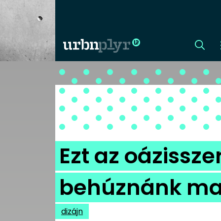
CÍMLAP
DIZÁJN
DIVAT
Ezt az oázisszerű
HIP
behúznánk m
KULT
dizájn