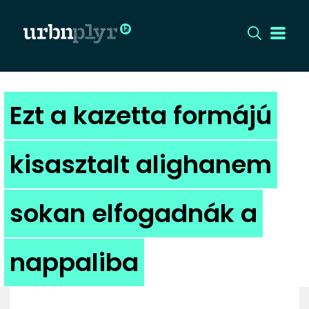
CÍMLAP
Ezt a kazetta formájú
DIZÁJN
kisasztalt alighanem
DIVAT
sokan elfogadnák a
HIP
KULT
nappaliba
UTCA