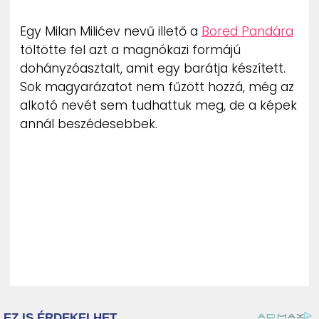
ZENE
Egy Milan Milićev nevű illető a
Bored Pandára
töltötte fel azt a magnókazi formájú
MÉDIAAJÁNLAT
IMPRESSZUM
dohányzóasztalt, amit egy barátja készített.
PR-ARCHÍVUM
Sok magyarázatot nem fűzött hozzá, még az
ADATKEZELÉSI TÁJÉKOZTATÓ
alkotó nevét sem tudhattuk meg, de a képek
annál beszédesebbek.