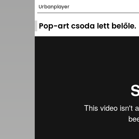
UTCA
Urbanplayer
ZENE
Pop-art csoda lett belőle.
MÉDIAAJÁNLAT
IMPRESSZUM
PR-ARCHÍVUM
ADATKEZELÉSI
TÁJÉKOZTATÓ