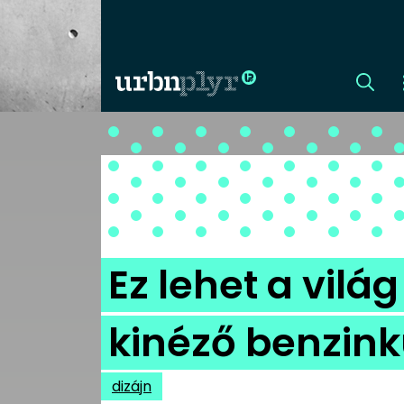
CÍMLAP
DIZÁJN
DIVAT
Ez lehet a vil
HIP
kinéző benzink
KULT
dizájn