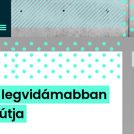
ág legvidámabban
útja