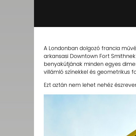
A Londonban dolgozó francia művé
arkansasi Downtown Fort Smithnek
benyakútjának minden egyes dimenz
villámló színekkel és geometrikus f
Ezt aztán nem lehet nehéz észreven