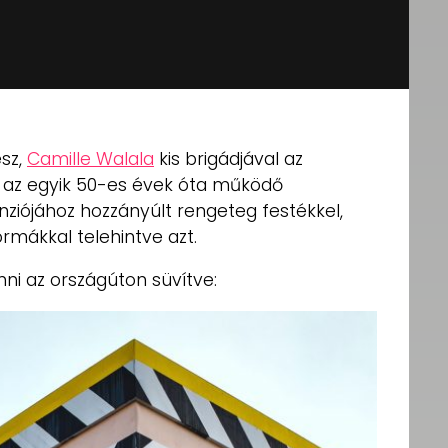
sz,
Camille Walala
kis brigádjával az
 az egyik 50-es évek óta működő
iójához hozzányúlt rengeteg festékkel,
ormákkal telehintve azt.
ni az országúton süvítve: