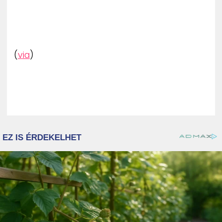
(
via
)