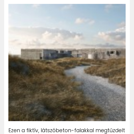
ZENE
MÉDIAAJÁNLAT
IMPRESSZUM
PR-ARCHÍVUM
ADATKEZELÉSI TÁJÉKOZTATÓ
Ezen a fiktív, látszóbeton-falakkal megtűzdelt