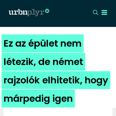
CÍMLAP
Ez az épület nem
DIZÁJN
létezik, de német
DIVAT
rajzolók elhitetik, hogy
HIP
KULT
márpedig igen
UTCA