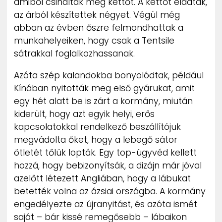
amiből csináltak még kettőt. A kettőt eladták,
az árból készítettek négyet. Végül még
abban az évben őszre felmondhattak a
munkahelyeiken, hogy csak a Tentsile
sátrakkal foglalkozhassanak.
Azóta szép kalandokba bonyolódtak, például
Kínában nyitották meg első gyárukat, amit
egy hét alatt be is zárt a kormány, miután
kiderült, hogy azt egyik helyi, erős
kapcsolatokkal rendelkező beszállítójuk
megvádolta őket, hogy a lebegő sátor
ötletét tőlük lopták. Egy top-ügyvéd kellett
hozzá, hogy bebizonyítsák, a dizájn már jóval
azelőtt létezett Angliában, hogy a lábukat
betették volna az ázsiai országba. A kormány
engedélyezte az újranyitást, és azóta ismét
saját – bár kissé remegősebb – lábaikon