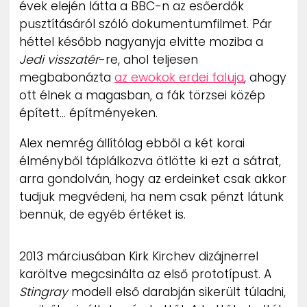
évek elején látta a BBC-n az esőerdők
ZENE
pusztításáról szóló dokumentumfilmet. Pár
héttel később nagyanyja elvitte moziba a
MÉDIAAJÁNLAT
Jedi visszatér
-re, ahol teljesen
IMPRESSZUM
PR-ARCHÍVUM
megbabonázta
az ewokok erdei faluja
, ahogy
ADATKEZELÉSI TÁJÉKOZTATÓ
ott élnek a magasban, a fák törzsei közép
épített… építményeken.
Alex nemrég állítólag ebből a két korai
élményből táplálkozva ötlötte ki ezt a sátrat,
arra gondolván, hogy az erdeinket csak akkor
tudjuk megvédeni, ha nem csak pénzt látunk
bennük, de egyéb értéket is.
2013 márciusában Kirk Kirchev dizájnerrel
karöltve megcsinálta az első prototípust. A
Stingray
modell első darabján sikerült túladni,