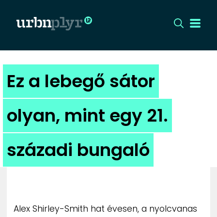
CÍMLAP
Ez a lebegő sátor
DIZÁJN
olyan, mint egy 21.
DIVAT
századi bungaló
HIP
KULT
UTCA
Alex Shirley-Smith hat évesen, a nyolcvanas