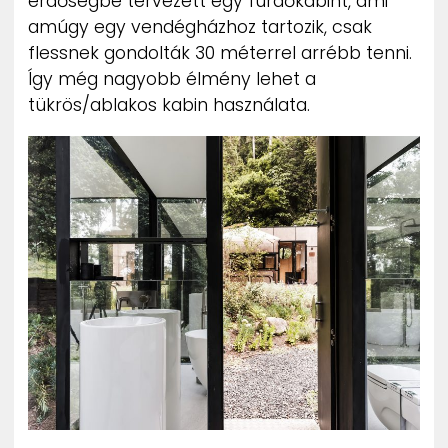
erdőségbe tervezett egy fürdőkabint, ami
amúgy egy vendégházhoz tartozik, csak
flessnek gondolták 30 méterrel arrébb tenni.
Így még nagyobb élmény lehet a
tükrös/ablakos kabin használata.