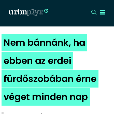
CÍMLAP
Nem bánnánk, ha
DIZÁJN
ebben az erdei
DIVAT
fürdőszobában érne
HIP
KULT
véget minden nap
UTCA