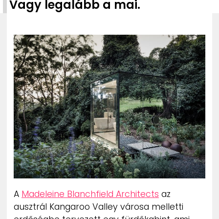
Vagy legalább a mai.
ZENE
MÉDIAAJÁNLAT
IMPRESSZUM
PR-ARCHÍVUM
ADATKEZELÉSI TÁJÉKOZTATÓ
A
Madeleine Blanchfield Architects
az
ausztrál Kangaroo Valley városa melletti