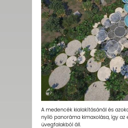
A medencék kialakításánál és azoko
nyíló panoráma kimaxolása, így az 
üvegfalakból áll.