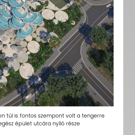
n túl is fontos szempont volt a tengerre
egész épület utcára nyíló része