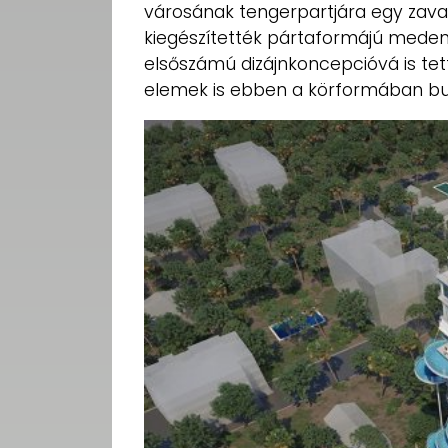
városának tengerpartjára egy zava
kiegészítették pártaformájú meden
elsőszámú dizájnkoncepcióvá is tett
elemek is ebben a körformában bur