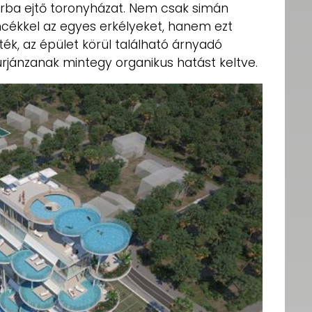
rba ejtő toronyházat. Nem csak simán
cékkel az egyes erkélyeket, hanem ezt
ék, az épület körül található árnyadó
jánzanak mintegy organikus hatást keltve.