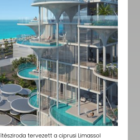
észiroda tervezett a ciprusi Limassol