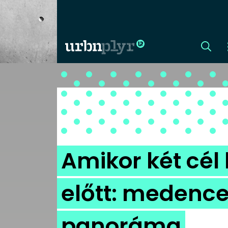
CÍMLAP
DIZÁJN
DIVAT
Amikor két cél
HIP
előtt: medence
KULT
panoráma