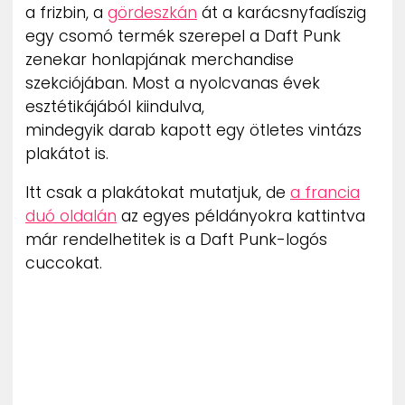
a frizbin, a
gördeszkán
át a karácsnyfadíszig
egy csomó termék szerepel a Daft Punk
zenekar honlapjának merchandise
szekciójában. Most a nyolcvanas évek
esztétikájából kiindulva,
mindegyik darab kapott egy ötletes vintázs
plakátot is.
Itt csak a plakátokat mutatjuk, de
a francia
duó oldalán
az egyes példányokra kattintva
már rendelhetitek is a Daft Punk-logós
cuccokat.