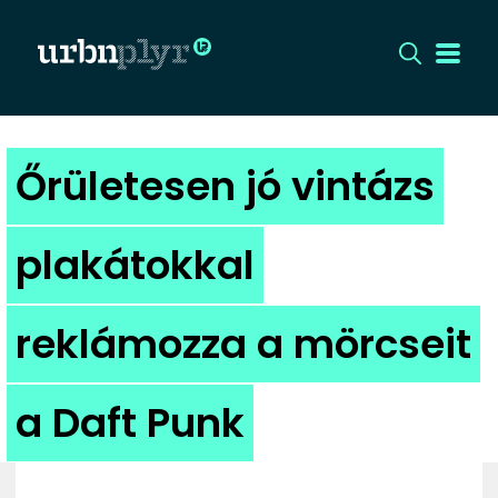
CÍMLAP
Őrületesen jó vintázs
DIZÁJN
plakátokkal
DIVAT
reklámozza a mörcseit
HIP
KULT
a Daft Punk
UTCA