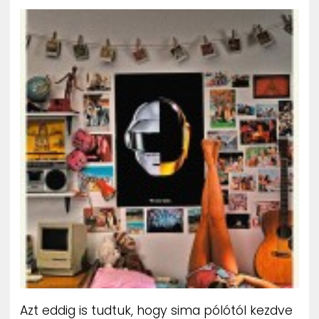
ZENE
MÉDIAAJÁNLAT
IMPRESSZUM
PR-ARCHÍVUM
ADATKEZELÉSI TÁJÉKOZTATÓ
Azt eddig is tudtuk, hogy sima pólótól kezdve