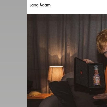
UTCA
Lang Ádám
ZENE
MÉDIAAJÁNLAT
IMPRESSZUM
PR-ARCHÍVUM
ADATKEZELÉSI
TÁJÉKOZTATÓ