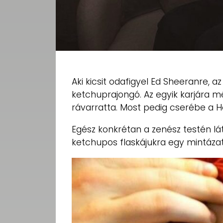
Aki kicsit odafigyel Ed Sheeranre, a
ketchuprajongó. Az egyik karjára mé
rávarratta. Most pedig cserébe a Hei
Egész konkrétan a zenész testén lá
ketchupos flaskájukra egy mintázat