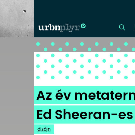
CÍMLAP
DIZÁJN
DIVAT
Az év metaterm
HIP
Ed Sheeran-es
KULT
dizájn