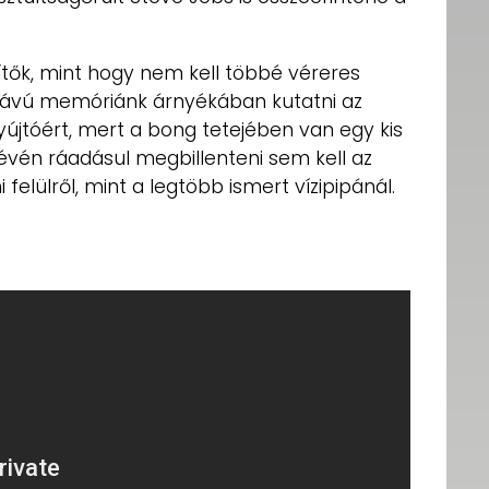
ítők, mint hogy nem kell többé véreres
ávú memóriánk árnyékában kutatni az
újtóért, mert a bong tetejében van egy kis
 révén ráadásul megbillenteni sem kell az
 felülről, mint a legtöbb ismert vízipipánál.