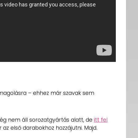
somagolásra – ehhez már szavak sem
még nem áll sorozatgyártás alatt, de
itt fel
ár az első darabokhoz hozzájutni. Majd.