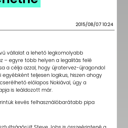
2015/08/07 10:24
vű vállalat a lehető legkomolyabb
 – egyre több helyen a legalitás felé
a a célja azzal, hogy újratervez-újragondol
i egyébként teljesen logikus, hiszen ahogy
erélhető előlapos Nokiával, úgy a
pja is leáldozott már.
erintük kevés felhasználóbarátabb pipa
sztultságőrült Steve Jobs is összeérintené a