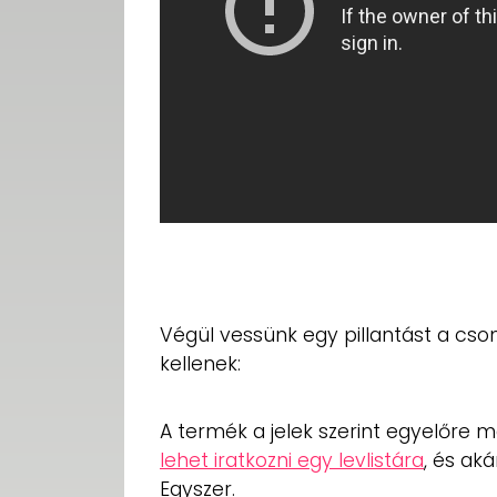
Végül vessünk egy pillantást a c
kellenek:
A termék a jelek szerint egyelőre 
lehet iratkozni egy levlistára
, és ak
Egyszer.