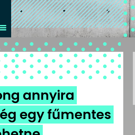
bong annyira
még egy fűmentes
lehetne