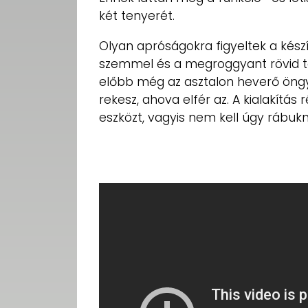
két tenyerét.
Olyan apróságokra figyeltek a kész
szemmel és a megroggyant rövid t
előbb még az asztalon heverő öngy
rekesz, ahova elfér az. A kialakítás
eszközt, vagyis nem kell úgy rábukni