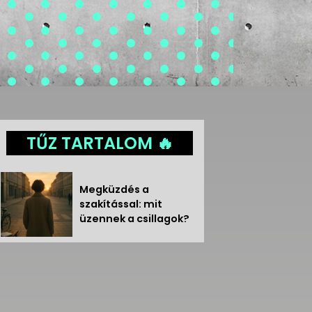
TŰZ TARTALOM 🔥
Megküzdés a
szakítással: mit
üzennek a csillagok?