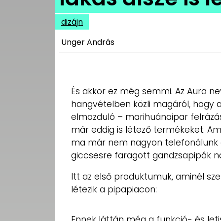
UTCA
dizájn
ZENE
Unger András
MÉDIAAJÁNLAT
IMPRESSZUM
PR-ARCHÍVUM
ADATKEZELÉSI
És akkor ez még semmi. Az Aura ne
TÁJÉKOZTATÓ
hangvételben közli magáról, hogy az
elmozduló – marihuánaipar felrázás
már eddig is létező termékeket. Am
ma már nem nagyon telefonálunk cs
giccsesre faragott gandzsapipák na
Itt az első produktumuk, aminél sz
létezik a pipapiacon:
Ennek láttán még a funkció- és leti