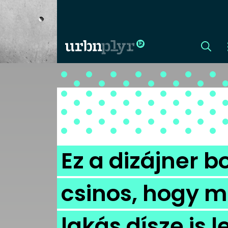
CÍMLAP
DIZÁJN
DIVAT
Ez a dizájner 
HIP
csinos, hogy 
KULT
lakás dísze is 