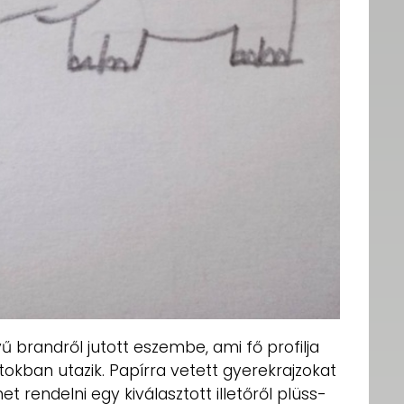
 brandről jutott eszembe, ami fő profilja
atokban utazik. Papírra vetett gyerekrajzokat
et rendelni egy kiválasztott illetőről plüss-