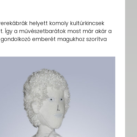
gyerekábrák helyett komoly kultúrkincsek
ot. Így a művészetbarátok most már akár a
n gondolkozó emberét magukhoz szorítva