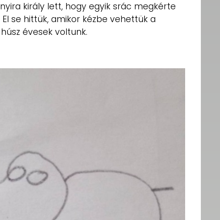
yira király lett, hogy egyik srác megkérte
El se hittük, amikor kézbe vehettük a
r húsz évesek voltunk.