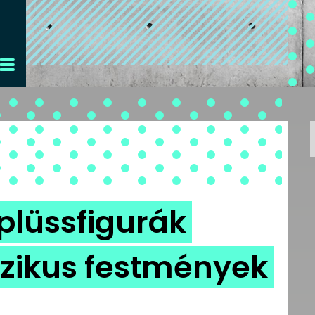
 plüssfigurák
szikus festmények