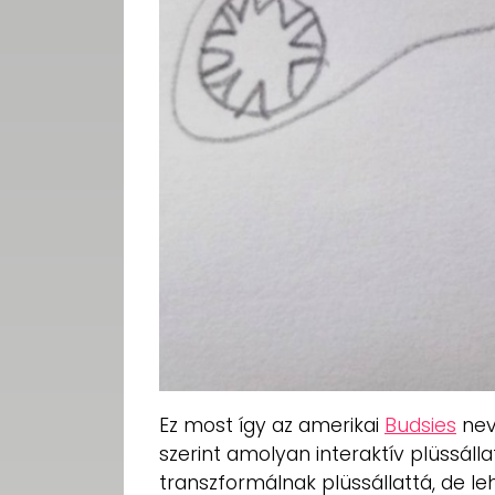
Ez most így az amerikai
Budsies
nevű
szerint amolyan interaktív plüssáll
transzformálnak plüssállattá, de leh