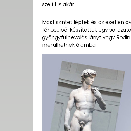
szelfit is akár.
Most szintet léptek és az esetlen 
főhöseiből készítettek egy sorozat
gyöngyfülbevalós lányt vagy Rodi
merülhetnek álomba.