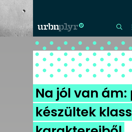
CÍMLAP
DIZÁJN
DIVAT
Na jól van ám:
HIP
készültek klas
KULT
karaktereiből