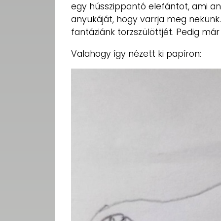
egy hússzippantó elefántot, ami ann
anyukáját, hogy varrja meg nekünk. 
fantáziánk torzszülöttjét. Pedig má
Valahogy így nézett ki papíron: