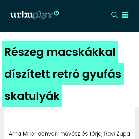
CÍMLAP
Részeg macskákkal
DIZÁJN
díszített retró gyufás
DIVAT
skatulyák
HIP
KULT
UTCA
Arna Miller denveri művész és férje, Ravi Zupa