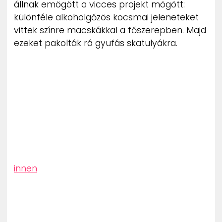
állnak emögött a vicces projekt mögött:
ZENE
különféle alkoholgőzös kocsmai jeleneteket
vittek színre macskákkal a főszerepben. Majd
MÉDIAAJÁNLAT
ezeket pakolták rá gyufás skatulyákra.
IMPRESSZUM
PR-ARCHÍVUM
ADATKEZELÉSI TÁJÉKOZTATÓ
innen