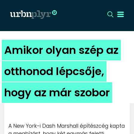
CÍMLAP
Amikor olyan szép az
DIZÁJN
otthonod lépcsője,
DIVAT
hogy az már szobor
HIP
KULT
UTCA
A New York-i Dash Marshall építészcég kapta
a megbízást, hogy két egymás feletti