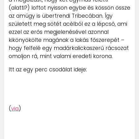
ZENE
(alatti?) loftot nyisson egybe és kössön össze
az amúgy is übertrendi Tribecában. Így
MÉDIAAJÁNLAT
született meg sötét acélból ez a lépcső, ami
IMPRESSZUM
ezzel az erős megjelenésével azonnal
PR-ARCHÍVUM
kikönyökölte magának a lakás főszerepét –
ADATKEZELÉSI TÁJÉKOZTATÓ
hogy felfelé egy madárkalickaszerű rácsozat
omoljon rá, mint valami eredeti korona.
Itt az egy perc csodálat ideje:
(
via
)