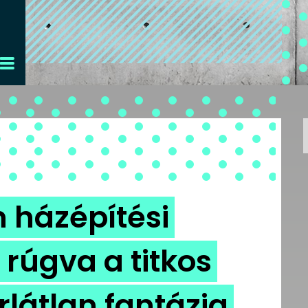
 házépítési
 rúgva a titkos
rlátlan fantázia