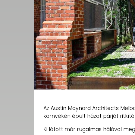
Az Austin Maynard Architects Melbo
környékén épült házat párját ritkít
Ki látott már rugalmas hálóval megol