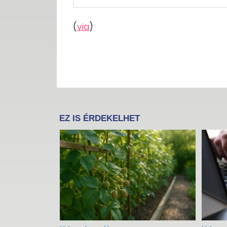
(
via
)