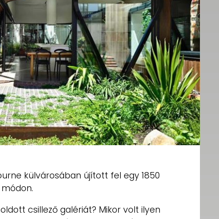
urne külvárosában újított fel egy 1850
ó módon.
dott csillező galériát? Mikor volt ilyen