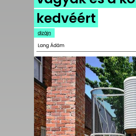
UTCA
kedvéért
ZENE
MÉDIAAJÁNLAT
dizájn
IMPRESSZUM
PR-ARCHÍVUM
Lang Ádám
ADATKEZELÉSI
TÁJÉKOZTATÓ