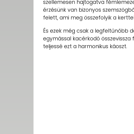
szellemesen hajtogatva fémlemezes 
érzésünk van bizonyos szemszögből, 
felett, ami meg összefolyik a kertte
És ezek még csak a legfeltűnőbb do
egymással kacérkodó összevissza f
teljessé ezt a harmonikus káoszt.