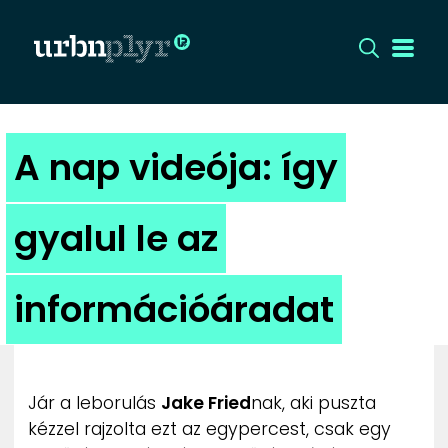
CÍMLAP
A nap videója: így
DIZÁJN
gyalul le az
DIVAT
információáradat
HIP
KULT
Jár a leborulás
Jake Fried
nak, aki puszta
UTCA
kézzel rajzolta ezt az egypercest, csak egy