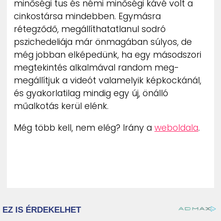
minőségi tus és némi minőségi kávé volt a
ZENE
cinkostársa mindebben. Egymásra
rétegződő, megállíthatatlanul sodró
MÉDIAAJÁNLAT
pszichedeliája már önmagában súlyos, de
IMPRESSZUM
PR-ARCHÍVUM
még jobban elképedünk, ha egy másodszori
ADATKEZELÉSI TÁJÉKOZTATÓ
megtekintés alkalmával random meg-
megállítjuk a videót valamelyik képkockánál,
és gyakorlatilag mindig egy új, önálló
műalkotás kerül elénk.
Még több kell, nem elég? Irány a
weboldala
.