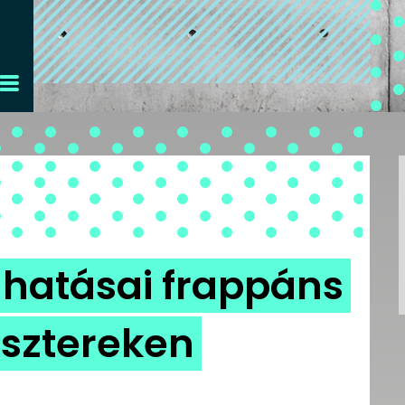
 hatásai frappáns
osztereken