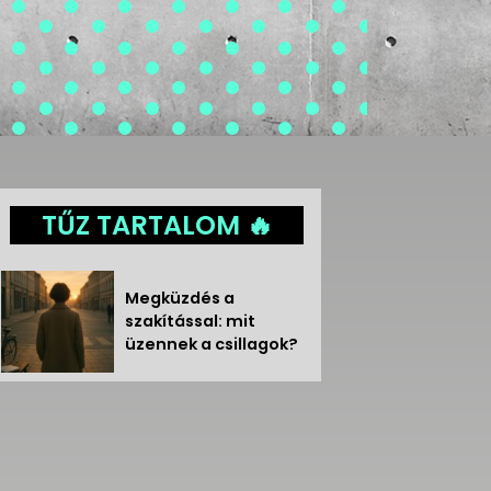
TŰZ TARTALOM 🔥
Megküzdés a
szakítással: mit
üzennek a csillagok?