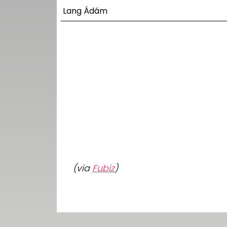
UTCA
Lang Ádám
ZENE
MÉDIAAJÁNLAT
IMPRESSZUM
PR-ARCHÍVUM
ADATKEZELÉSI
TÁJÉKOZTATÓ
(via
Fubiz
)