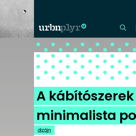
CÍMLAP
DIZÁJN
DIVAT
A kábítószerek
HIP
minimalista p
KULT
dizájn