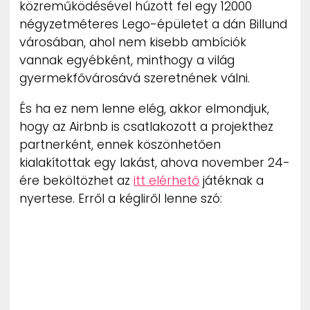
közreműködésével húzott fel egy 12000
ZENE
négyzetméteres Lego-épületet a dán Billund
városában, ahol nem kisebb ambíciók
MÉDIAAJÁNLAT
vannak egyébként, minthogy a világ
IMPRESSZUM
PR-ARCHÍVUM
gyermekfővárosává szeretnének válni.
ADATKEZELÉSI TÁJÉKOZTATÓ
És ha ez nem lenne elég, akkor elmondjuk,
hogy az Airbnb is csatlakozott a projekthez
partnerként, ennek köszönhetően
kialakítottak egy lakást, ahova november 24-
ére beköltözhet az
itt elérhető
játéknak a
nyertese. Erről a kégliről lenne szó: