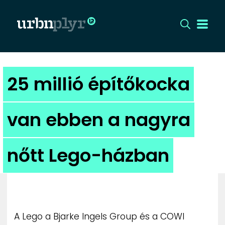
CÍMLAP
25 millió építőkocka
DIZÁJN
van ebben a nagyra
DIVAT
nőtt Lego-házban
HIP
KULT
UTCA
A Lego a Bjarke Ingels Group és a COWI