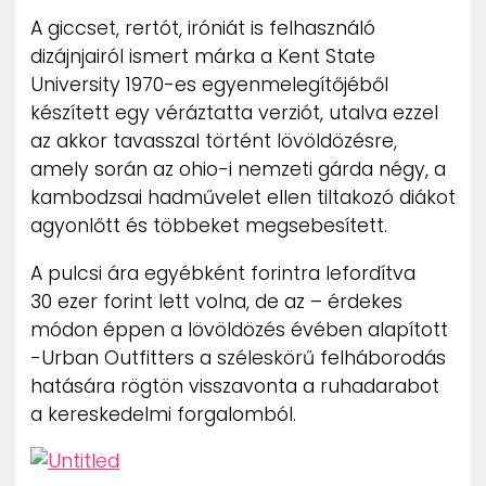
ZENE
A giccset, rertót, iróniát is felhasználó
dizájnjairól ismert márka a Kent State
MÉDIAAJÁNLAT
University 1970-es egyenmelegítőjéből
IMPRESSZUM
készített egy véráztatta verziót, utalva ezzel
PR-ARCHÍVUM
az akkor tavasszal történt lövöldözésre,
ADATKEZELÉSI TÁJÉKOZTATÓ
amely során az ohio-i nemzeti gárda négy, a
kambodzsai hadművelet ellen tiltakozó diákot
agyonlőtt és többeket megsebesített.
A pulcsi ára egyébként forintra lefordítva
30 ezer forint lett volna, de az – érdekes
módon éppen a lövöldözés évében alapított
-Urban Outfitters a széleskörű felháborodás
hatására rögtön visszavonta a ruhadarabot
a kereskedelmi forgalomból.