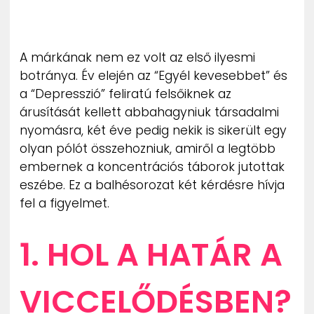
A márkának nem ez volt az első ilyesmi
botránya. Év elején az “Egyél kevesebbet” és
a “Depresszió” feliratú felsőiknek az
árusítását kellett abbahagyniuk társadalmi
nyomásra, két éve pedig nekik is sikerült egy
olyan pólót összehozniuk, amiről a legtöbb
embernek a koncentrációs táborok jutottak
eszébe. Ez a balhésorozat két kérdésre hívja
fel a figyelmet.
1. HOL A HATÁR A
VICCELŐDÉSBEN?