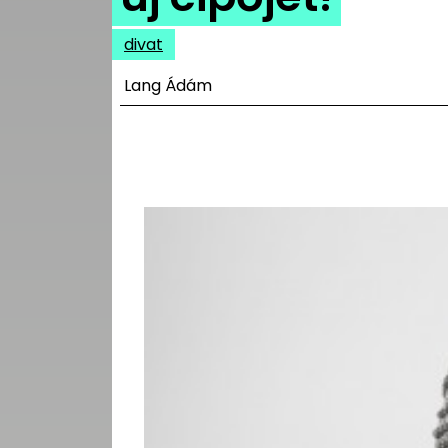
UTCA
divat
ZENE
Lang Ádám
MÉDIAAJÁNLAT
IMPRESSZUM
PR-ARCHÍVUM
ADATKEZELÉSI
TÁJÉKOZTATÓ