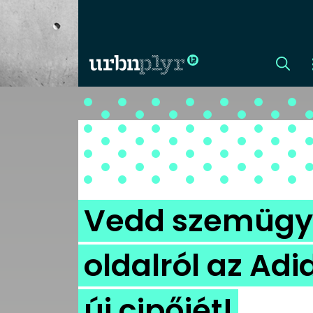
CÍMLAP
DIZÁJN
DIVAT
Vedd szemügy
HIP
oldalról az Ad
KULT
új cipőjét!