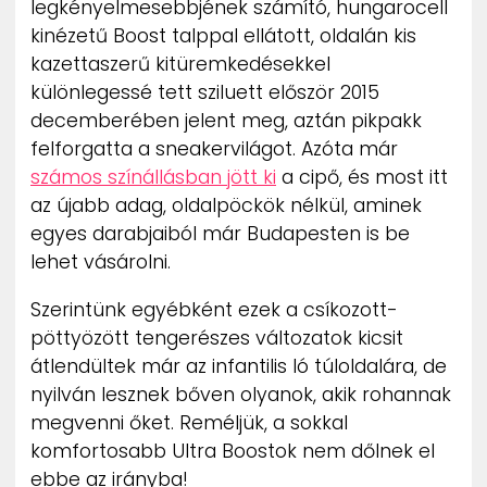
legkényelmesebbjének számító, hungarocell
ZENE
kinézetű Boost talppal ellátott, oldalán kis
kazettaszerű kitüremkedésekkel
MÉDIAAJÁNLAT
különlegessé tett sziluett először 2015
IMPRESSZUM
PR-ARCHÍVUM
decemberében jelent meg, aztán pikpakk
ADATKEZELÉSI TÁJÉKOZTATÓ
felforgatta a sneakervilágot. Azóta már
számos színállásban jött ki
a cipő, és most itt
az újabb adag, oldalpöckök nélkül, aminek
egyes darabjaiból már Budapesten is be
lehet vásárolni.
Szerintünk egyébként ezek a csíkozott-
pöttyözött tengerészes változatok kicsit
átlendültek már az infantilis ló túloldalára, de
nyilván lesznek bőven olyanok, akik rohannak
megvenni őket. Reméljük, a sokkal
komfortosabb Ultra Boostok nem dőlnek el
ebbe az irányba!