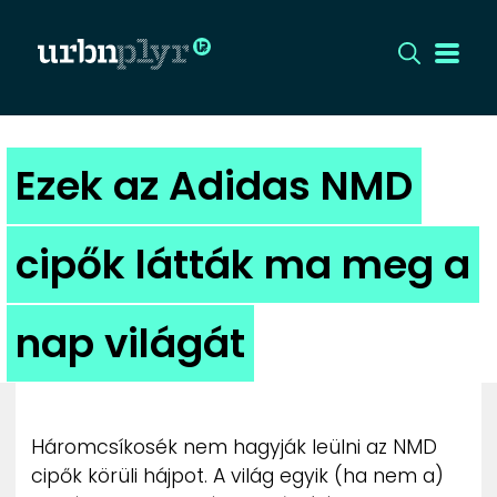
CÍMLAP
Ezek az Adidas NMD
DIZÁJN
cipők látták ma meg a
DIVAT
nap világát
HIP
KULT
Háromcsíkosék nem hagyják leülni az NMD
UTCA
cipők körüli hájpot. A világ egyik (ha nem a)