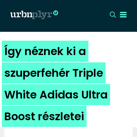
CÍMLAP
Így néznek ki a
DIZÁJN
szuperfehér Triple
DIVAT
White Adidas Ultra
HIP
KULT
Boost részletei
UTCA