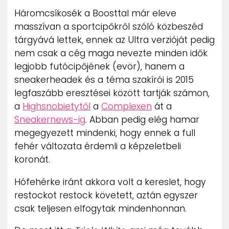
ZENE
Háromcsíkosék a Boosttal már eleve
masszívan a sportcipőkről szóló közbeszéd
MÉDIAAJÁNLAT
tárgyává lettek, ennek az Ultra verzióját pedig
IMPRESSZUM
nem csak a cég maga nevezte minden idők
PR-ARCHÍVUM
legjobb futócipőjének (evör), hanem a
ADATKEZELÉSI TÁJÉKOZTATÓ
sneakerheadek és a téma szakírói is 2015
legfaszább eresztései között tartják számon,
a
Highsnobietytől
a
Complexen
át a
Sneakernews-ig
. Abban pedig elég hamar
megegyezett mindenki, hogy ennek a full
fehér változata érdemli a képzeletbeli
koronát.
Hófehérke iránt akkora volt a kereslet, hogy
restockot restock követett, aztán egyszer
csak teljesen elfogytak mindenhonnan.