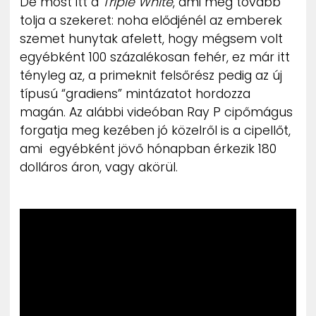
De most itt a
Triple White
, ami még tovább
tolja a szekeret: noha elődjénél az emberek
szemet hunytak afelett, hogy mégsem volt
egyébként 100 százalékosan fehér, ez már itt
tényleg az, a primeknit felsőrész pedig az új
típusú “gradiens” mintázatot hordozza
magán. Az alábbi videóban Ray P cipőmágus
forgatja meg kezében jó közelről is a cipellőt,
ami egyébként jövő hónapban érkezik 180
dolláros áron, vagy akörül.