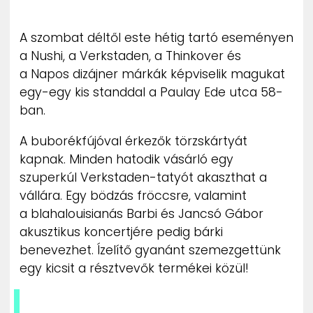
ZENE
A szombat déltől este hétig tartó eseményen
MÉDIAAJÁNLAT
a Nushi, a Verkstaden, a Thinkover és
IMPRESSZUM
a Napos dizájner márkák képviselik magukat
PR-ARCHÍVUM
ADATKEZELÉSI TÁJÉKOZTATÓ
egy-egy kis standdal a Paulay Ede utca 58-
ban.
A buborékfújóval érkezők törzskártyát
kapnak. Minden hatodik vásárló egy
szuperkúl Verkstaden-tatyót akaszthat a
vállára. Egy bödzás fröccsre, valamint
a blahalouisianás Barbi és Jancsó Gábor
akusztikus koncertjére pedig bárki
benevezhet. Ízelítő gyanánt szemezgettünk
egy kicsit a résztvevők termékei közül!