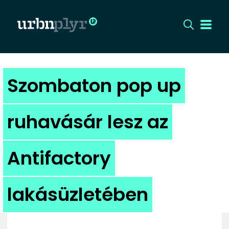
CÍMLAP
Szombaton pop up
DIZÁJN
ruhavásár lesz az
DIVAT
Antifactory
HIP
KULT
lakásüzletében
UTCA