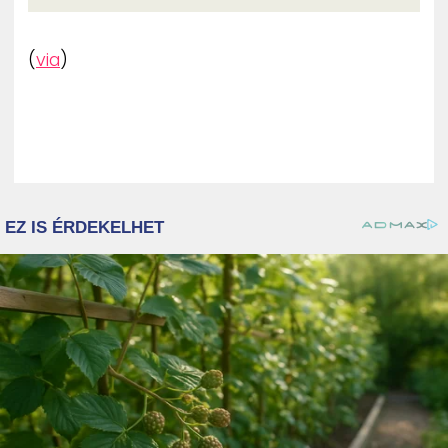
(
via
)