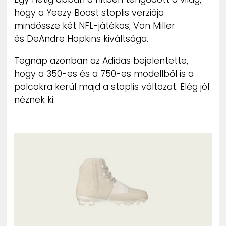
ZENE
hogy a Yeezy Boost stoplis verziója
mindössze két NFL-játékos, Von Miller
MÉDIAAJÁNLAT
és DeAndre Hopkins kiváltsága.
IMPRESSZUM
PR-ARCHÍVUM
Tegnap azonban az Adidas bejelentette,
ADATKEZELÉSI TÁJÉKOZTATÓ
hogy a 350-es és a 750-es modellből is a
polcokra kerül majd a stoplis változat. Elég jól
néznek ki.