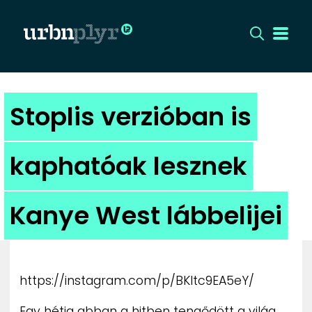
CÍMLAP
Stoplis verzióban is
DIZÁJN
kaphatóak lesznek
DIVAT
Kanye West lábbelijei
HIP
KULT
https://instagram.com/p/BKItc9EA5eY/
UTCA
Egy hétig abban a hitben tengődött a világ,