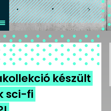
ollekció készült
 sci-fi
?!