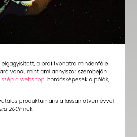
elgagyisított, a profitvonatra mindenféle
karó vonal, mint ami annyiszor szembejön
,
szép a webshop
, hordásképesek a pólók,
vatalos produktumai is a lassan ötven évvel
eia 2001
-nek.