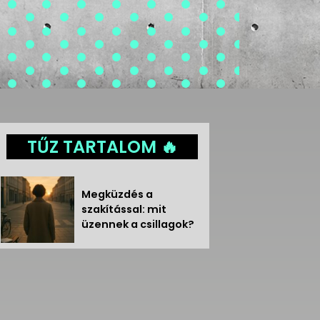
TŰZ TARTALOM 🔥
Megküzdés a
szakítással: mit
üzennek a csillagok?