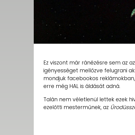
Ez viszont már ránézésre sem az az 
igényességet mellőzve felugrani a
mondjuk facebookos reklámokban
erre még HAL is áldását adná.
Talán nem véletlenül lettek ezek hi
ezelőtti mesterműnek, az
Űrodüssz