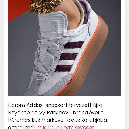
ZENE
MÉDIAAJÁNLAT
IMPRESSZUM
PR-ARCHÍVUM
ADATKEZELÉSI TÁJÉKOZTATÓ
Három Adidas-sneakert tervezett újra
Beyoncé az Ivy Park nevű brandjével a
háromcsíkos márkával közös kollabjába,
amiről már
itt is írtunk egy keveset
.