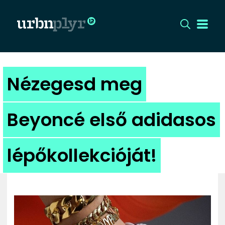
CÍMLAP
Nézegesd meg
DIZÁJN
Beyoncé első adidasos
DIVAT
lépőkollekcióját!
HIP
KULT
UTCA