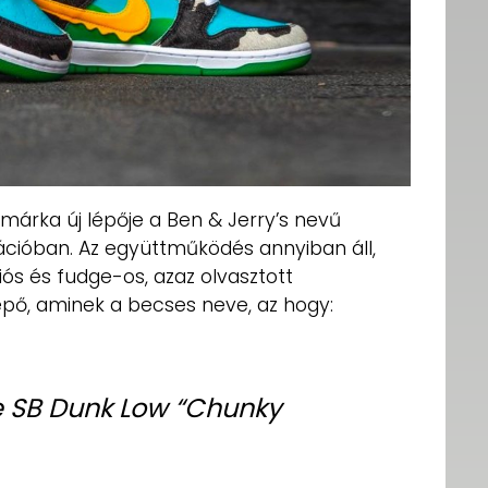
márka új lépője a Ben & Jerry’s nevű
ációban. Az együttműködés annyiban áll,
ós és fudge-os, azaz olvasztott
lépő, aminek a becses neve, az hogy:
ke SB Dunk Low “Chunky