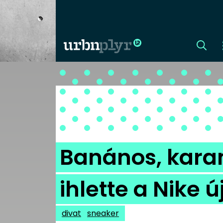
CÍMLAP
DIZÁJN
DIVAT
Banános, karam
HIP
ihlette a Nike ú
KULT
divat
sneaker