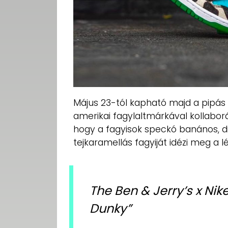
Május 23-tól kapható majd a pipás 
amerikai fagylaltmárkával kollabor
hogy a fagyisok speckó banános, di
tejkaramellás fagyiját idézi meg a 
The Ben & Jerry’s x Ni
Dunky”