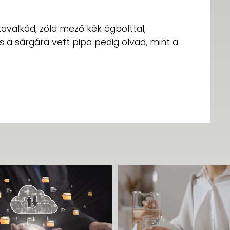
kavalkád, zöld mező kék égbolttal,
 a sárgára vett pipa pedig olvad, mint a