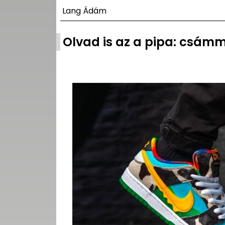
UTCA
Lang Ádám
ZENE
Olvad is az a pipa: csámm
MÉDIAAJÁNLAT
IMPRESSZUM
PR-ARCHÍVUM
ADATKEZELÉSI
TÁJÉKOZTATÓ