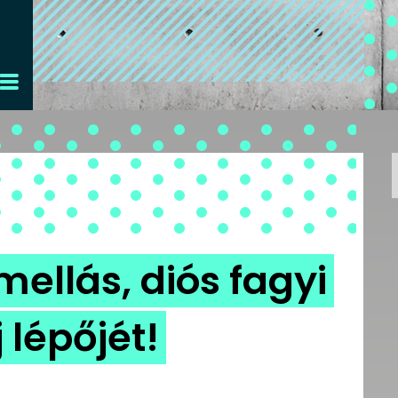
ellás, diós fagyi
j lépőjét!