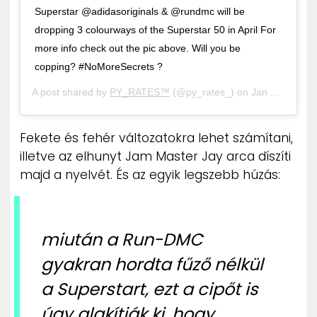
Superstar @adidasoriginals & @rundmc will be
dropping 3 colourways of the Superstar 50 in April For
more info check out the pic above. Will you be
copping? #NoMoreSecrets ?
A post shared by
PY_RATES™️
(@py_rates_) on
Jan 3, 2020 at 9:54am PST
Fekete és fehér változatokra lehet számítani,
illetve az elhunyt Jam Master Jay arca díszíti
majd a nyelvét. És az egyik legszebb húzás:
miután a Run-DMC
gyakran hordta fűző nélkül
a Superstart, ezt a cipőt is
úgy alakítják ki, hogy