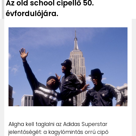
Az old school cipellő 50.
ZENE
évfordulójára.
MÉDIAAJÁNLAT
IMPRESSZUM
PR-ARCHÍVUM
ADATKEZELÉSI TÁJÉKOZTATÓ
Aligha kell taglalni az Adidas Superstar
jelentőségét: a kagylómintás orrú cipő