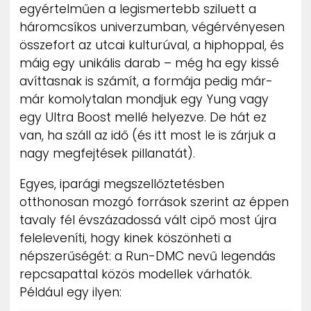
egyértelműen a legismertebb sziluett a
háromcsíkos univerzumban, végérvényesen
összefort az utcai kulturúval, a hiphoppal, és
máig egy unikális darab – még ha egy kissé
avíttasnak is számít, a formája pedig már-
már komolytalan mondjuk egy Yung vagy
egy Ultra Boost mellé helyezve. De hát ez
van, ha száll az idő (és itt most le is zárjuk a
nagy megfejtések pillanatát).
Egyes, iparági megszellőztetésben
otthonosan mozgó források szerint az éppen
tavaly fél évszázadossá vált cipő most újra
feleleveníti, hogy kinek köszönheti a
népszerűségét: a Run-DMC nevű legendás
repcsapattal közös modellek várhatók.
Például egy ilyen: