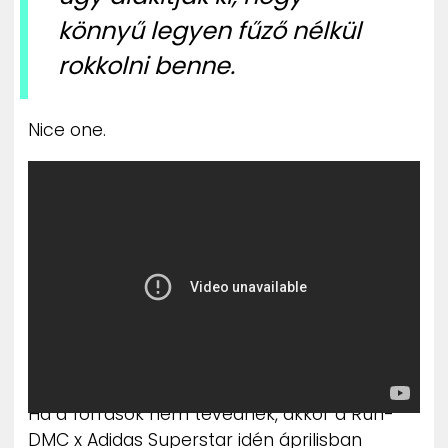
könnyű legyen fűző nélkül
rokkolni benne.
Nice one.
Ha a források nem tévednek, akkor a Run-
DMC x Adidas Superstar idén áprilisban