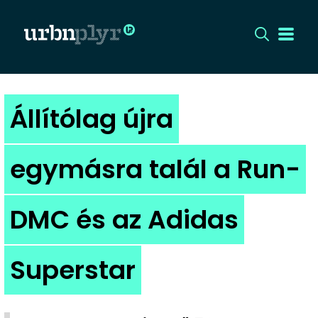
CÍMLAP
Állítólag újra
DIZÁJN
egymásra talál a Run-
DIVAT
DMC és az Adidas
HIP
KULT
Superstar
UTCA