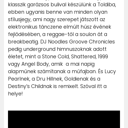
klasszik garázsos bulival készülünk a Toldiba,
ebben ugyanis benne van minden olyan
stílusjegy, ami nagy szerepet játszott az
elektronikus tánczene elmúlt húsz évének
fejlődésében, a reggae-től a soulon át a
breakbeatig. DJ Noodles Groove Chronicles
pedig underground himnuszoknak adott
életet, mint a Stone Cold, Shattered, 1999
vagy Angel Body, amik a mai napig
alapműnek számítanak a műfajban. És Lucy
Pearlnek, a Dru Hillnek, Goldienak és a
Destiny’s Childnak is remixelt. Szóval itt a
helye!