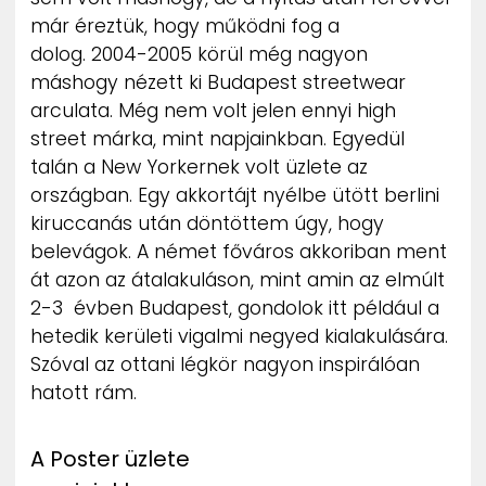
már éreztük, hogy működni fog a
dolog. 2004-2005 körül még nagyon
máshogy nézett ki Budapest streetwear
arculata. Még nem volt jelen ennyi high
street márka, mint napjainkban. Egyedül
talán a New Yorkernek volt üzlete az
országban. Egy akkortájt nyélbe ütött berlini
kiruccanás után döntöttem úgy, hogy
belevágok. A német főváros akkoriban ment
át azon az átalakuláson, mint amin az elmúlt
2-3 évben Budapest, gondolok itt például a
hetedik kerületi vigalmi negyed kialakulására.
Szóval az ottani légkör nagyon inspirálóan
hatott rám.
A Poster üzlete