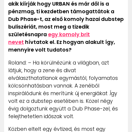
akik kiírják hogy URBAN és már dől is a
pénzmag, ti kezdetben támogattátok a
Dub Phase-t, az első komoly hazai dubstep
buliszériát, most meg a tizedik
születésnapra
egy komoly brit
nevet
hívtatok el. Ez hogyan alakult így,
mennyire volt tudatos?
Roland: – Ha körülnézünk a világban, azt
látjuk, hogy a zene és divat
elválaszthatatlanok egymástól, folyamatos
kölcsönhatásban vannak. A zenéből
inspirálódunk és merítünk új energiákat .Így
volt ez a dubstep esetében is. Közel négy
évig dolgoztunk együtt a Dub Phase-zel, és
felejthetetlen időszak volt.
Közben eltelt egy évtized, és most egy