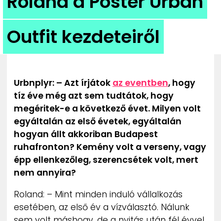
Roland a Poster Urban
ZENE
Outfit kezdeteiről
MÉDIAAJÁNLAT
IMPRESSZUM
PR-ARCHÍVUM
ADATKEZELÉSI TÁJÉKOZTATÓ
Urbnplyr: – Azt írjátok
az eventben
, hogy
tíz éve még azt sem tudtátok, hogy
megéritek-e a következő évet. Milyen volt
egyáltalán az első évetek, egyáltalán
hogyan állt akkoriban Budapest
ruhafronton? Kemény volt a verseny, vagy
épp ellenkezőleg, szerencsétek volt, mert
nem annyira?
Roland: – Mint minden induló vállalkozás
esetében, az első év a vízválasztó. Nálunk
sem volt máshogy, de a nyitás után fél évvel